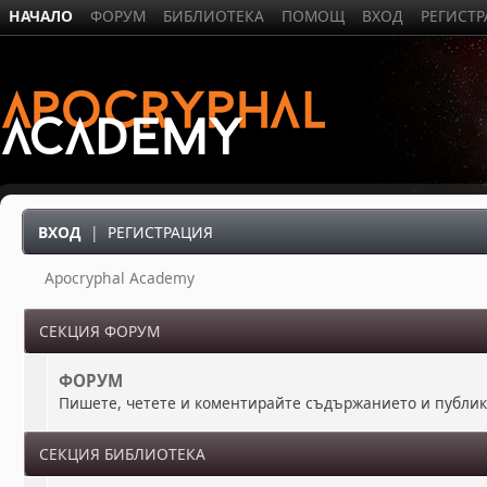
НАЧАЛО
ФОРУМ
БИБЛИОТЕКА
ПОМОЩ
ВХОД
РЕГИСТ
ВХОД
|
РЕГИСТРАЦИЯ
Apocryphal Academy
СЕКЦИЯ ФОРУМ
ФОРУМ
Пишете, четете и коментирайте съдържанието и публи
СЕКЦИЯ БИБЛИОТЕКА