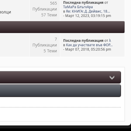
565
Последна публикация
от
ТаМаРа БлъгхАра
Публикации
волци
в
Re: КНИГА: Д. Дейвис, 18...
57 Теми
- Март 12, 2023, 03:19:15 pm
7
Последна публикация
от
λ
Публикации
в
Как да участвате във ФОР...
- Март 07, 2018, 05:20:56 pm
5 Теми