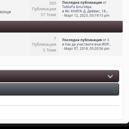
565
Последна публикация
от
ТаМаРа БлъгхАра
Публикации
волци
в
Re: КНИГА: Д. Дейвис, 18...
57 Теми
- Март 12, 2023, 03:19:15 pm
7
Последна публикация
от
λ
Публикации
в
Как да участвате във ФОР...
- Март 07, 2018, 05:20:56 pm
5 Теми