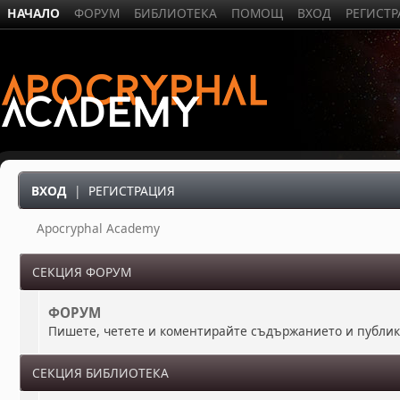
НАЧАЛО
ФОРУМ
БИБЛИОТЕКА
ПОМОЩ
ВХОД
РЕГИСТ
ВХОД
|
РЕГИСТРАЦИЯ
Apocryphal Academy
СЕКЦИЯ ФОРУМ
ФОРУМ
Пишете, четете и коментирайте съдържанието и публи
СЕКЦИЯ БИБЛИОТЕКА