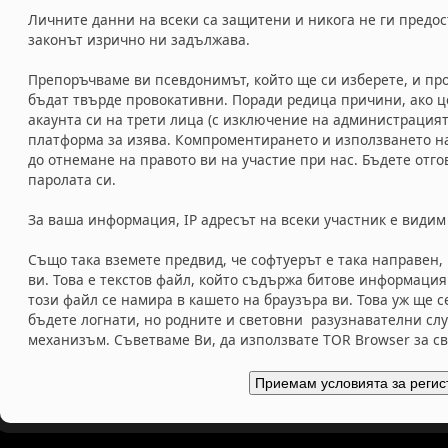
Личните данни на всеки са защитени и никога не ги предос
законът изрично ни задължава.
Препоръчваме ви псевдонимът, който ще си изберете, и про
бъдат твърде провокативни. Поради редица причини, ако ц
акаунта си на трети лица (с изключение на администрацият
платформа за изява. Компроментирането и използването на
до отнемане на правото ви на участие при нас. Бъдете отг
паролата си.
За ваша информация, IP адресът на всеки участник е видим
Също така вземете предвид, че софтуерът е така направен,
ви. Това е текстов файл, който съдържа битове информаци
този файл се намира в кашето на браузъра ви. Това уж ще 
бъдете логнати, но родните и световни разузнавателни слу
механизъм. Съветваме Ви, да използвате TOR Browser за с