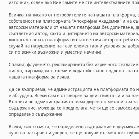
източник, освен ако Вие самите не сте интелектуалните пр
Всичко, написано от потребителите на нашата платформа, 
собственост на платформата "Апокрифна Академия" и на съ
авторски материали от нашата платформа без допитване, ди
съответния автор, както и цитирането на авторски материа
линк към нашата платформа и съответния автор-потребител,
случай на нарушение на тези елементарни условия за доб
си по всички възможни и уместни начини!
Спамът, флуденето, рекламирането без изричното съгласи
писма, пирамидните схеми и ходатайстване подлежат на от
нашата платформа за изява.
Да се възприема, че администрацията на платформата по н
е абсурдно. Всеки сам е отговорен за действията си и за на
Въпреки че администрацията няма директен механизъм за 
съдържание, може да се предполага, че тя ще се самосезир
определено съдържание.
Всеки, който смята, че определено съдържание е двусмисл
чувства насърчен и уверен, че ще получи възможност публ