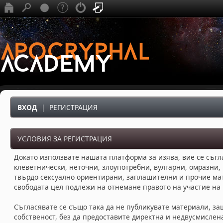
ВХОД
|
РЕГИСТРАЦИЯ
УСЛОВИЯ ЗА РЕГИСТРАЦИЯ
Докато използвате нашата платформа за изява, вие се съгл
клеветнически, неточни, злоупотребни, вулгарни, омразни,
твърдо сексуално ориентирани, заплашителни и прочие ма
свободата цел подлежи на отнемане правото на участие на
Съгласявате се също така да не публикувате материали, за
собственост, без да предоставите директна и недвусмисле