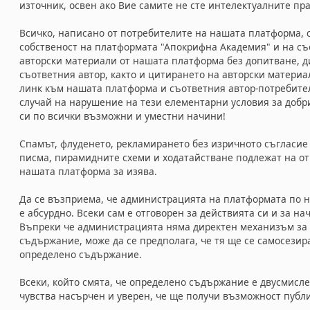
източник, освен ако Вие самите не сте интелектуалните пр
Всичко, написано от потребителите на нашата платформа, 
собственост на платформата "Апокрифна Академия" и на съ
авторски материали от нашата платформа без допитване, ди
съответния автор, както и цитирането на авторски материа
линк към нашата платформа и съответния автор-потребител,
случай на нарушение на тези елементарни условия за доб
си по всички възможни и уместни начини!
Спамът, флуденето, рекламирането без изричното съгласи
писма, пирамидните схеми и ходатайстване подлежат на от
нашата платформа за изява.
Да се възприема, че администрацията на платформата по н
е абсурдно. Всеки сам е отговорен за действията си и за на
Въпреки че администрацията няма директен механизъм за 
съдържание, може да се предполага, че тя ще се самосезир
определено съдържание.
Всеки, който смята, че определено съдържание е двусмисл
чувства насърчен и уверен, че ще получи възможност публ