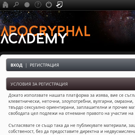
ВХОД
|
РЕГИСТРАЦИЯ
УСЛОВИЯ ЗА РЕГИСТРАЦИЯ
Докато използвате нашата платформа за изява, вие се съгл
клеветнически, неточни, злоупотребни, вулгарни, омразни,
твърдо сексуално ориентирани, заплашителни и прочие ма
свободата цел подлежи на отнемане правото на участие на
Съгласявате се също така да не публикувате материали, за
собственост, без да предоставите директна и недвусмисле