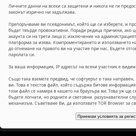
Личните данни на всеки са защитени и никога не ги предос
законът изрично ни задължава.
Препоръчваме ви псевдонимът, който ще си изберете, и про
бъдат твърде провокативни. Поради редица причини, ако ц
акаунта си на трети лица (с изключение на администрацият
платформа за изява. Компроментирането и използването на
до отнемане на правото ви на участие при нас. Бъдете отг
паролата си.
За ваша информация, IP адресът на всеки участник е видим
Също така вземете предвид, че софтуерът е така направен,
ви. Това е текстов файл, който съдържа битове информаци
този файл се намира в кашето на браузъра ви. Това уж ще 
бъдете логнати, но родните и световни разузнавателни слу
механизъм. Съветваме Ви, да използвате TOR Browser за с