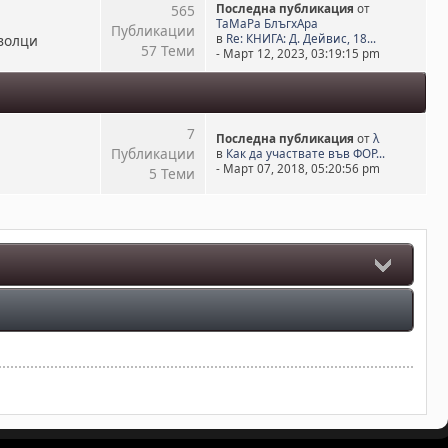
565
Последна публикация
от
ТаМаРа БлъгхАра
Публикации
волци
в
Re: КНИГА: Д. Дейвис, 18...
57 Теми
- Март 12, 2023, 03:19:15 pm
7
Последна публикация
от
λ
Публикации
в
Как да участвате във ФОР...
- Март 07, 2018, 05:20:56 pm
5 Теми