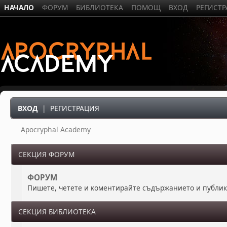
НАЧАЛО
ФОРУМ
БИБЛИОТЕКА
ПОМОЩ
ВХОД
РЕГИСТ
ВХОД
|
РЕГИСТРАЦИЯ
Apocryphal Academy
СЕКЦИЯ ФОРУМ
ФОРУМ
Пишете, четете и коментирайте съдържанието и публи
СЕКЦИЯ БИБЛИОТЕКА