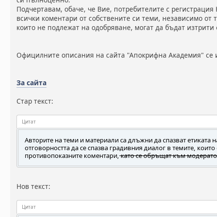
Подчертавам, обаче, че Вие, потребителите с регистрация
всички коментари от собствените си теми, независимо от т
които не подлежат на одобряване, могат да бъдат изтрити 
Официлните описания на сайта "Апокрифна Академия" се и
За сайта
Стар текст:
Цитат
Авторите на теми и материали са длъжни да спазват етиката н
отговорността да се спазва градивния диалог в темите, които 
противопоказните коментари,
като се обръщат към модерат
Нов текст:
Цитат