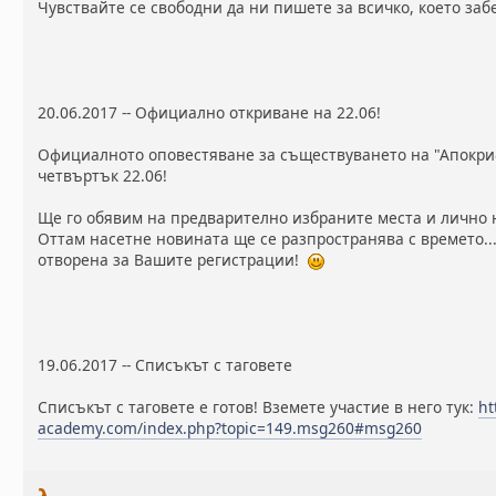
Чувствайте се свободни да ни пишете за всичко, което заб
20.06.2017 -- Официално откриване на 22.06!
Официалното оповестяване за съществуването на "Апокри
четвъртък 22.06!
Ще го обявим на предварително избраните места и лично 
Оттам насетне новината ще се разпространява с времето..
отворена за Вашите регистрации!
19.06.2017 -- Списъкът с таговете
Списъкът с таговете е готов! Вземете участие в него тук:
ht
academy.com/index.php?topic=149.msg260#msg260