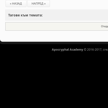
« НАЗАД
НАПРЕД »
Тагове към темата:
Отид
Apocryphal Academy
© 2016-2017, cre