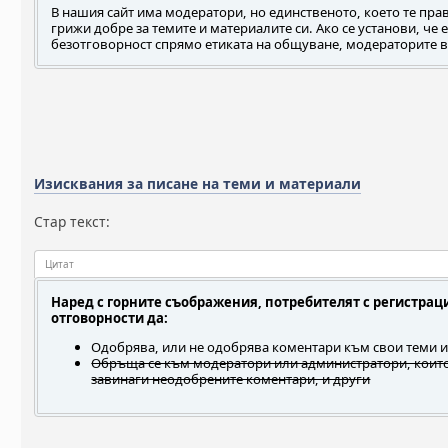
В нашия сайт има модератори, но единственото, което те прав
грижи добре за темите и материалите си. Ако се установи, че 
безотговорност спрямо етиката на общуване, модераторите вл
Изисквания за писане на теми и материали
Стар текст:
Цитат
Наред с горните съображения, потребителят с регистрац
отговорности да:
Одобрява, или не одобрява коментари към свои теми 
Обръща се към модератори или администратори, които,
завинаги неодобрените коментари, и други