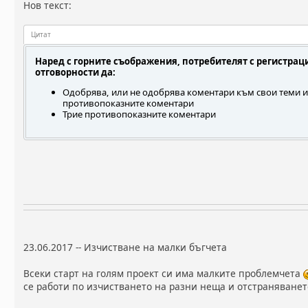
Нов текст:
Цитат
Наред с горните съображения, потребителят с регистрац
отговорности да:
Одобрява, или не одобрява коментари към свои теми и
противопоказните коментари
Трие противопоказните коментари
23.06.2017 -- Изчистване на малки бъгчета
Всеки старт на голям проект си има малките проблемчета
се работи по изчистването на разни неща и отстраняванет