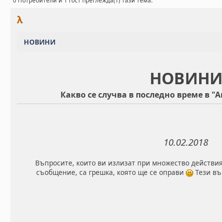
0 Потребители и 1 Гост преглежда(т) тази тема.
λ
НОВИНИ
НОВИН
Какво се случва в последно време в 
10.02.2018
Въпросите, които ви излизат при множество действи
съобщение, са грешка, която ще се оправи
Тези въ