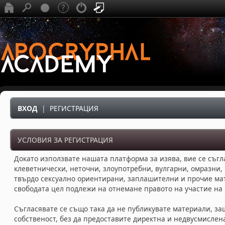
ВХОД
|
РЕГИСТРАЦИЯ
УСЛОВИЯ ЗА РЕГИСТРАЦИЯ
Докато използвате нашата платформа за изява, вие се съгл
клеветнически, неточни, злоупотребни, вулгарни, омразни,
твърдо сексуално ориентирани, заплашителни и прочие ма
свободата цел подлежи на отнемане правото на участие на
Съгласявате се също така да не публикувате материали, за
собственост, без да предоставите директна и недвусмисле