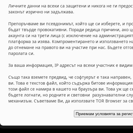
Личните данни на всеки са защитени и никога не ги предос
законът изрично ни задължава.
Препоръчваме ви псевдонимът, който ще си изберете, и про
бъдат твърде провокативни. Поради редица причини, ако ц
акаунта си на трети лица (с изключение на администрацият
платформа за изява. Компроментирането и използването на
до отнемане на правото ви на участие при нас. Бъдете отг
паролата си.
За ваша информация, IP адресът на всеки участник е видим
Също така вземете предвид, че софтуерът е така направен,
ви. Това е текстов файл, който съдържа битове информаци
този файл се намира в кашето на браузъра ви. Това уж ще 
бъдете логнати, но родните и световни разузнавателни слу
механизъм. Съветваме Ви, да използвате TOR Browser за с