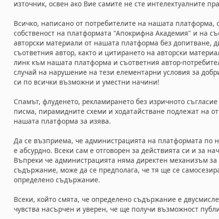
източник, освен ако Вие самите не сте интелектуалните пр
Всичко, написано от потребителите на нашата платформа, 
собственост на платформата "Апокрифна Академия" и на съ
авторски материали от нашата платформа без допитване, ди
съответния автор, както и цитирането на авторски материа
линк към нашата платформа и съответния автор-потребител,
случай на нарушение на тези елементарни условия за доб
си по всички възможни и уместни начини!
Спамът, флуденето, рекламирането без изричното съгласи
писма, пирамидните схеми и ходатайстване подлежат на от
нашата платформа за изява.
Да се възприема, че администрацията на платформата по н
е абсурдно. Всеки сам е отговорен за действията си и за на
Въпреки че администрацията няма директен механизъм за 
съдържание, може да се предполага, че тя ще се самосезир
определено съдържание.
Всеки, който смята, че определено съдържание е двусмисл
чувства насърчен и уверен, че ще получи възможност публ