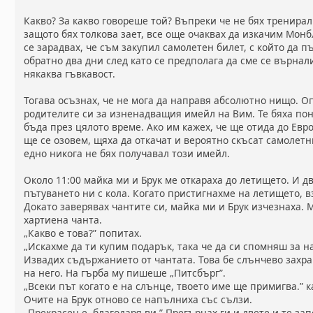
Какво? За какво говореше той? Въпреки че не бях тренира
защото бях толкова зает, все още очаквах да изкачим Монб
се зарадвах, че съм закупил самолетен билет, с който да п
обратно два дни след като се предполага да сме се върна
някаква гъвкавост.
Тогава осъзнах, че не мога да направя абсолютно нищо. 
родителите си за изненадващия имейл на Вим. Те бяха по
бъда през цялото време. Ако им кажех, че ще отида до Евр
ще се озовем, щяха да откачат и вероятно скъсат самолетн
едно никога не бях получавал този имейл.
Около 11:00 майка ми и Брук ме откараха до летището. И д
пътуването ни с кола. Когато пристигнахме на летището, в
Докато заверявах чантите си, майка ми и Брук изчезнаха. 
хартиена чанта.
„Какво е това?” попитах.
„Искахме да ти купим подарък, така че да си спомняш за н
Извадих съдържанието от чантата. Това бе слънчево захр
на него. На гърба му пишеше „Питсбърг”.
„Всеки път когато е на слънце, твоето име ще примигва.” ка
Очите на Брук отново се напълниха със сълзи.
„Прекрасен е, благодаря ви.” Прегърнах ги и двете и те за