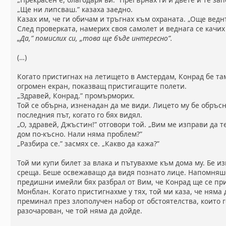
„Ще ни липсваш.” казаха заедно.
Казах им, че ги обичам и тръгнах към охраната. „Още ведн
След проверката, намерих своя самолет и веднага се качих
„Да,” помислих си, „това ще бъде интересно”.
(…)
Когато пристигнах на летището в Амстердам, Конрад бе там
огромен екран, показващ пристигащите полети.
„Здравей, Конрад.” промърморих.
Той се обърна, изненадан да ме види. Лицето му бе обръс
последния път, когато го бях видял.
„О, здравей, Джъстин!” отговори той. „Вим ме изправи да т
дом по-късно. Нали няма проблем?”
„Разбира се.” засмях се. „Какво да кажа?”
Той ми купи билет за влака и пътувахме към дома му. Бе и
среща. Беше освежаващо да видя познато лице. Напомняше
предишни имейли бях разбрал от Вим, че Конрад ще се п
Монблан. Когато пристигнахме у тях, той ми каза, че няма 
преминал през злополучен набор от обстоятелства, които г
разочарован, че той няма да дойде.