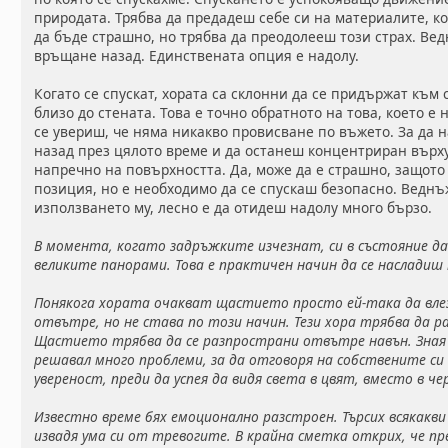
природата. Трябва да предадеш себе си на материалите, к
да бъде страшно, но трябва да преодолееш този страх. Ве
връщане назад. Единствената опция е надолу.
Когато се спускат, хората са склонни да се придържат към
близо до стената. Това е точно обратното на това, което е
се увериш, че няма никакво провисване по въжето. За да 
назад през цялото време и да останеш концентриран върх
напречно на повърхността. Да, може да е страшно, защото
позиция, но е необходимо да се спускаш безопасно. Веднъ
използването му, лесно е да отидеш надолу много бързо.
В момента, когато задръжките изчезнат, си в състояние да
великите панорами. Това е практичен начин да се насладиш
Понякога хората очакват щастието просто ей-така да влез
отвътре, но не става по този начин. Тези хора трябва да р
Щастието трябва да се разпространи отвътре навън. Зная
решавал много проблеми, за да отговоря на собствените си
увереност, преди да успея да видя света в цвят, вместо в че
Известно време бях емоционално разстроен. Търсих всякакви
извадя ума си от тревогите. В крайна сметка открих, че пр