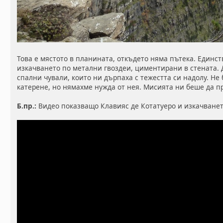
Това е мястото в планината, откъдето няма пътека. Единс
изкачването по метални гвоздеи, циментирани в стената.
спални чували, които ни дърпаха с тежестта си надолу. Не
катерене, но нямахме нужда от нея. Мисията ни беше да п
Б.пр.:
Видео показващо Клавияс де Котатуеро и изкачванет