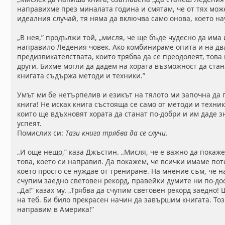
направихме през миналата година и смятам, че от тях може
идеалния случай, тя няма да включва само онова, което нау
„В нея,” продължи той, „мисля, че ще бъде чудесно да има 
направило Ледения човек. Ако комбинираме опита и на д
предизвикателствата, които трябва да се преодолеят, тов
други. Бихме могли да дадем на хората възможност да стан
книгата съдържа методи и техники.”
Умът ми бе нетърпелив и езикът на тялото ми започна да го
книга! Не исках книга състояща се само от методи и техни
които ще вдъхновят хората да станат по-добри и им даде зн
успеят.
Помислих си:
Тази книга трябва да се случи.
„И още нещо,” каза Джъстин. „Мисля, че е важно да покаж
това, което си направил. Да покажем, че всички имаме пот
което просто се нуждае от трениране. На мнение съм, че 
счупим заедно световен рекорд, правейки думите ни по-до
„Да!” казах му. „Трябва да счупим световен рекорд заедно
на теб. Би било прекрасен начин да завършим книгата. Тоз
направим в Америка!”