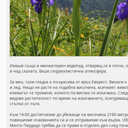
Имаше също и миниатюрен водопад, отварящ се в поток, 
и над скалата. Беше сюрреалистична атмосфера.
За мен, тази гледка е по-красива от връх Еверест. Винаги е
и лед. Нищо не расте на подобна височина, всичкият живо
климатът се променя, колкото по-високо се изкачваш. Сле
видове растителност по време на изкачването, осигуряващ
стъпка от пътя.
Към 14:00 достигнахме до убежище на височина 2160 метр
повишихме очакванията си и се отправихме към върха. О
Монте Пердидо трябва да се прави в отделен ден след поч