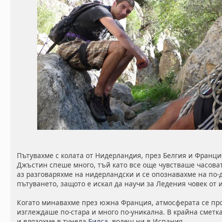
Пътувахме с колата от Нидерландия, през Белгия и Франци
Джъстин спеше много, тъй като все още чувстваше часоват
аз разговаряхме на нидерландски и се опознавахме на по-д
пътуването, защото е искал да научи за Ледения човек от 
Когато минавахме през южна Франция, атмосферата се про
изглеждаше по-стара и много по-уникална. В крайна смет
и влязохме в тунела
Билса
, водещ ни в Испания.