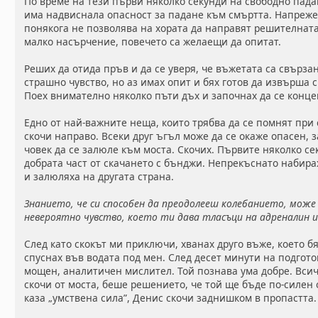
По време на тези първи няколко секунди на свободно пада
има надвиснала опасност за падане към смъртта. Напреже
понякога не позволява на хората да направят решителната 
малко насърчение, повечето са желаещи да опитат.
Реших да отида пръв и да се уверя, че въжетата са свърз
страшно чувство, но аз имах опит и бях готов да извърша с
Поех внимателно няколко пъти дъх и започнах да се конц
Едно от най-важните неща, които трябва да се помнят при 
скочи направо. Всеки друг ъгъл може да се окаже опасен, 
човек да се залюле към моста. Скочих. Първите няколко се
добрата част от скачането с бънджи. Непрекъснато набирах
и залюляха на другата страна.
Знанието, че си способен да преодолееш колебанието, може
невероятно чувство, което ти дава тласъци на адреналин и
След като скокът ми приключи, хванах друго въже, което бя
спуснах във водата под мен. След десет минути на подгото
мощен, аналитичен мислител. Той познава ума добре. Всичк
скочи от моста, беше решението, че той ще бъде по-силен о
каза „умствена сила”, Денис скочи заднишком в пропастта.