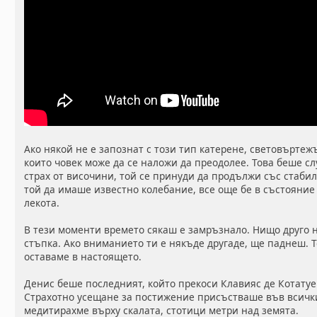
Ако някой не е запознат с този тип катерене, световъртеж
които човек може да се наложи да преодолее. Това беше с
страх от височини, той се принуди да продължи със стаб
той да имаше известно колебание, все още бе в състояние 
лекота.
В тези моменти времето сякаш е замръзнало. Нищо друго 
стъпка. Ако вниманието ти е някъде другаде, ще паднеш. 
оставаме в настоящето.
Денис беше последният, който прекоси Клавияс де Котатуе
Страхотно усещане за постижение присъстваше във всичк
медитирахме върху скалата, стотици метри над земята.