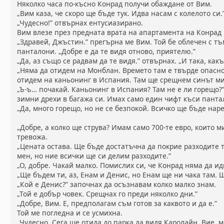
Няколко часа по-късно Конрад получи обаждане от Вим.
„Вим каза, че скоро ще бъде тук. Идва насам с колелото си.
„Чудесно!” отвърнах ентусиазирано.
Вим влезе през предната врата на апартамента на Конрад 
„Здравей, Джъстин.” прегърна ме Вим. Той бе облечен с т
панталони. „Добре е да те видя отново, приятелю.”
„Да, аз също се радвам да те видя.” отвърнах. „И така, как
„Няма да отидем на Монблан. Времето там е твърде опасно
отидем на каньонинг в Испания. Там ще срещнем синът ми
„Ъ-ъ… почакай. Каньонинг в Испания? Там не е ли горещо?
зимни дрехи в багажа си. Имах само един чифт къси панта
„Да, много горещо, но не се безпокой. Всичко ще бъде наре
„Добре, а колко ще струва? Имам само 700-те евро, които ми
тревожа.
„Цената остава. Ще бъде достатъчна да покрие разходите т
мен, но ние всички ще си делим разходите.”
„О, добре. Чакай малко. Помислих си, че Конрад няма да и
„Ще бъдем ти, аз, Енам и Денис, но Енам ще ни чака там. 
„Кой е Денис?” започнах да осъзнавам колко малко знам.
„Той е добър човек. Срещнах го преди няколко дни.”
„Добре, Вим. Е, предполагам съм готов за каквото и да е.”
Той ме погледна и се усмихна.
„Чудесно. Сега ще отида до парка да видя Каролайн. Вие, 