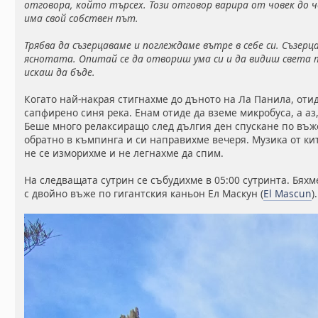
отговора, който търсех. Този отговор варира от човек до ч
има свой собствен път.
Трябва да съзерцаваме и поглеждаме вътре в себе си. Съзер
яснотата. Опитай се да отвориш ума си и да видиш света т
искаш да бъде.
Когато най-накрая стигнахме до дъното на Ла Панила, оти
сапфирено синя река. Енам отиде да вземе микробуса, а а
Беше много релаксиращо след дългия ден спускане по въже
обратно в къмпинга и си направихме вечеря. Музика от ки
не се изморихме и не легнахме да спим.
На следващата сутрин се събудихме в 05:00 сутринта. Бяхм
с двойно въже по гигантския каньон Ел Маскун (
El Mascun
).