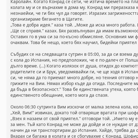
Каролайн. Когато Конрад се сети, че изтича времето на пл
колата му и се върнахме в дома му. Конрад ми преразказа к
незнаейки, че ги бях чул да говорят. Изразих загриженост
организираме бягането в Щатите.
„Това е добра идея.” каза той. „Може да иска много работа.
„Ще се справя.” казах. Бях развълнуван да имам възможно
Оставих го в ума си за по-късно обмисляне. Основния ми ф
очаквам. Това бе нещо, което бях научил, бидейки приятел
Събудих се на следващата сутрин в 05:00, за да си взема 
с кола до Испания, но предположих, че е по-далеч от Полш
дълго време. (…) Когато излязох от душа, отидох до компю
родителите си и Брук, уведомявайки ги, че ще ходя в Испа
си, че няма да го приемат много добре, но техния отговор 
грижите на Вим. Нямах избор къде да отида. Последните м
да бъда в безопасност.” Това бе единствената утеха, която
единственото обещание, което мога да спазя.
Около 06:30 сутринта Вим изскочи от малка зелена кола, ко
„Хей, Вим!” извиках, докато той отваряше вратата при шофь
„Взех я назаем от свой приятел.” отговори той. „Името му
за мен. Тъй като Конрад не може да дойде и се нуждае от 
начин да ни транспортирам до Испания. Хайде, трябва да 
Вкарах си багажа в колата и се сбогувахме с Конрад. Шофи