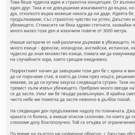
Това беше чудесна идея и страхотна концепция. От вълне
един друг. Така и не довършихме изкачването до върха, но
дух, отколкото върха можеше някога да ни даде. Идеята б
продължаваме. Със страхотно чувство на успех, Джъстин 
убежището. Стомасите ни бяха здраво стегнати, казвайки 
много малко този ден и изкачили повече от 3000 метра.
Имаше катерачи от най-различни държави в убежището. На 
много езици – френски, холандски, английски, испански, н
чудесно да зная множество езици, помага ми да комуникир
на случайните хора, които срещам ежедневно.
Перфектният начин да завършим този ден бе с храна и вин
да си поръчаме стая, в която да спим през нощта, решихме
имахме, за да си купим закуска следващата сутрин. Тази н
тревист хълм извън убежището. Преброих много звезди на
се да заспя. Умът ми бе твърде развълнуван. В крайна сме
чисто небе ми помогна да заспя неволно в дълбок покой.
На следващия ден продължихме надолу по планината. Джъ
краката го боляха, а имаше опасни склонове, по които да 
слязохме долу благополучно. Той се отърва от ограничения
По време на дългото ни шофиране обратно, с Джъстин об