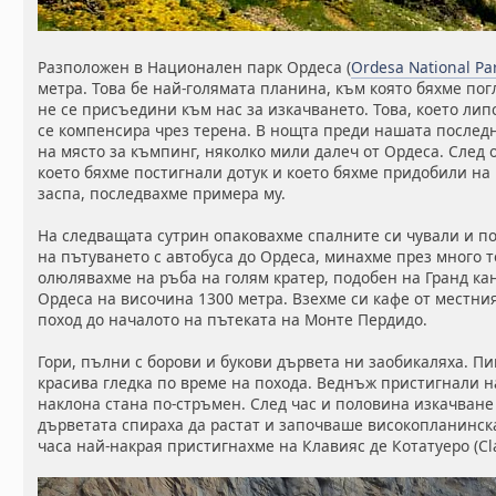
Разположен в Национален парк Ордеса (
Ordesa National Pa
метра. Това бе най-голямата планина, към която бяхме по
не се присъедини към нас за изкачването. Това, което ли
се компенсира чрез терена. В нощта преди нашата послед
на място за къмпинг, няколко мили далеч от Ордеса. След 
което бяхме постигнали дотук и което бяхме придобили на
заспа, последвахме примера му.
На следващата сутрин опаковахме спалните си чували и по
на пътуването с автобуса до Ордеса, минахме през много т
олюлявахме на ръба на голям кратер, подобен на Гранд ка
Ордеса на височина 1300 метра. Взехме си кафе от местни
поход до началото на пътеката на Монте Пердидо.
Гори, пълни с борови и букови дървета ни заобикаляха. 
красива гледка по време на похода. Веднъж пристигнали н
наклона стана по-стръмен. След час и половина изкачване 
дърветата спираха да растат и започваше високопланинск
часа най-накрая пристигнахме на Клавияс де Котатуеро (Clav