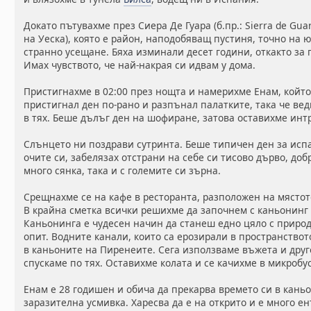
Докато пътувахме през Сиера Де Гуара (б.пр.: Sierra de Gu
на Уеска), която е район, наподобяващ пустиня, точно на 
странно усещане. Бяха изминали десет години, откакто за
Имах чувството, че най-накрая си идвам у дома.
Пристигнахме в 02:00 през нощта и намерихме Енам, който
пристигнал ден по-рано и разпънал палатките, така че ве
в тях. Беше дълъг ден на шофиране, затова оставихме инт
Слънцето ни поздрави сутринта. Беше типичен ден за исп
очите си, забелязах отстрани на себе си тисово дърво, доб
много сянка, така и с големите си зърна.
Срещнахме се на кафе в ресторанта, разположен на мястот
В крайна сметка всички решихме да започнем с каньонинг
Каньонинга е чудесен начин да станеш едно цяло с природ
опит. Водните канали, които са ерозирали в пространство
в каньоните на Пиренеите. Сега използваме въжета и друго
спускаме по тях. Оставихме колата и се качихме в микробу
Енам е 28 годишен и обича да прекарва времето си в каньон
заразителна усмивка. Харесва да е на открито и е много 