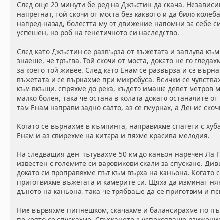
След още 20 минути бе ред на Джъстин да скача. Независи
напрегнат, той скочи от моста без каквото и да било коле
напред-назад, болестта му от движение напомни за себе с
успешен, но роб на генетичното си наследство.
След като Джъстин се развърза от въжетата и заплува към 
знаеше, че тръгва. Той скочи от моста, докато не го гледа
за което той живее. След като Енам се развърза и се върн
въжетата и се върнахме при микробуса. Всички се чувства
към вкъщи, спряхме до река, където имаше девет метров м
малко болен, така че остана в колата докато останалите от
там Енам направи задно салто, аз се гмурнах, а Денис скоч
Когато се върнахме в къмпинга, направихме спагети с хуб
Енам и аз свирехме на китара и пяхме красива мелодия.
На следващия ден пътувахме 50 км до каньон наречен Ла Па
известен с големите си варовикови скали за спускане. Див
докато си проправяхме път към върха на каньона. Когато с
приготвихме въжетата и камерите си. Щяха да изминат няк
дъното на каньона, така че трябваше да се приготвим и пс
Ние вървяхме пипнешком, скачахме и балансирахме по път
по която се спускахме. Спускането е успокояващо движени