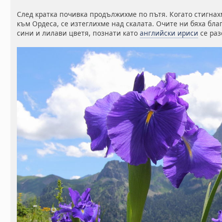
След кратка почивка продължихме по пътя. Когато стигнах
към Ордеса, се изтеглихме над скалата. Очите ни бяха бла
сини и лилави цветя, познати като
английски ириси
се раз