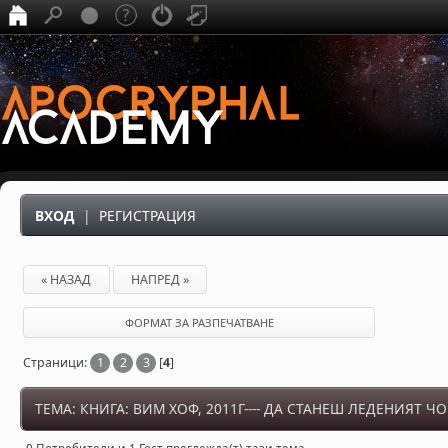
ВХОД
|
РЕГИСТРАЦИЯ
« НАЗАД
НАПРЕД »
ФОРМАТ ЗА РАЗПЕЧАТВАНЕ
Страници:
1
2
3
[
4
]
ТЕМА: КНИГА: ВИМ ХОФ, 2011Г---- ДА СТАНЕШ ЛЕДЕНИЯТ Ч