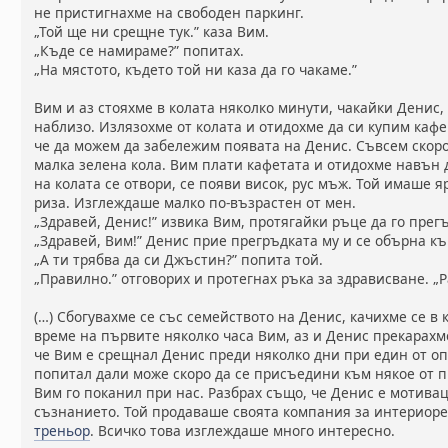
не пристигнахме на свободен паркинг.
„Той ще ни срещне тук.” каза Вим.
„Къде се намираме?” попитах.
„На мястото, където той ни каза да го чакаме.”
Вим и аз стояхме в колата няколко минути, чакайки Денис,
наблизо. Излязохме от колата и отидохме да си купим кафе
че да можем да забележим появата на Денис. Съвсем скор
малка зелена кола. Вим плати кафетата и отидохме навън 
на колата се отвори, се появи висок, рус мъж. Той имаше 
риза. Изглеждаше малко по-възрастен от мен.
„Здравей, Денис!” извика Вим, протягайки ръце да го прег
„Здравей, Вим!” Денис прие прегръдката му и се обърна к
„А ти трябва да си Джъстин?” попита той.
„Правилно.” отговорих и протегнах ръка за здрависване. „Р
(…) Сбогувахме се със семейството на Денис, качихме се в
време на първите няколко часа Вим, аз и Денис прекарахме
че Вим е срещнал Денис преди няколко дни при един от оп
попитал дали може скоро да се присъедини към някое от 
Вим го поканил при нас. Разбрах също, че Денис е мотива
съзнанието. Той продаваше своята компания за интериоре
треньор
. Всичко това изглеждаше много интересно.