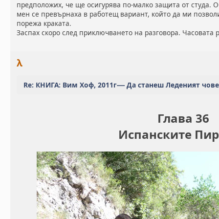
предположих, че ще осигурява по-малко защита от студа. О
мен се превърнаха в работещ вариант, който да ми позволи
порежа краката.
Заспах скоро след приключването на разговора. Часовата 
λ
Re: КНИГА: Вим Хоф, 2011г---- Да станеш Леденият чов
Глава 36
Испанските Пи