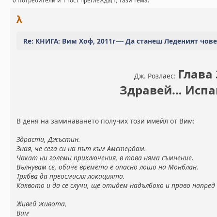
0 Потребители и 1 Гост преглежда(т) тази тема.
λ
Re: КНИГА: Вим Хоф, 2011г---- Да станеш Леденият чов
Глава 
Дж. Розлаес:
Здравей… Испа
В деня на заминаването получих този имейл от Вим:
Здрасти, Джъстин.
Зная, че сега си на път към Амстердам.
Чакат ни големи приключения, в това няма съмнение.
Вълнувам се, обаче времето е опасно лошо на Монблан.
Трябва да преосмисля локацията.
Каквото и да се случи, ще отидем надълбоко и право напред
Живей живота,
Вим