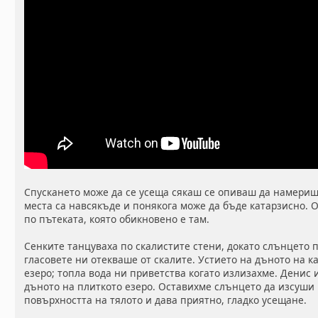
Спускането може да се усеща сякаш се опиваш да намериш
места са навсякъде и понякога може да бъде катарзисно. 
по пътеката, която обикновено е там.
Сенките танцуваха по скалистите стени, докато слънцето 
гласовете ни отекваше от скалите. Устието на дъното на к
езеро; топла вода ни приветства когато излизахме. Денис и
дъното на плиткото езеро. Оставихме слънцето да изсуши 
повърхността на тялото и дава приятно, гладко усещане.