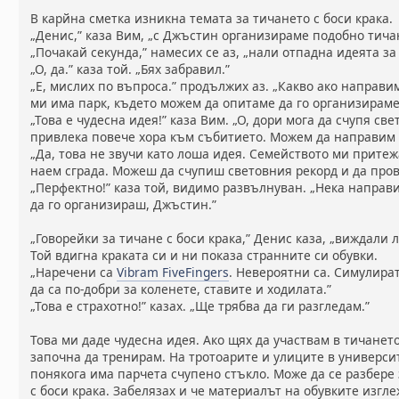
В карйна сметка изникна темата за тичането с боси крака.
„Денис,” каза Вим, „с Джъстин организираме подобно тича
„Почакай секунда,” намесих се аз, „нали отпадна идеята з
„О, да.” каза той. „Бях забравил.”
„Е, мислих по въпроса.” продължих аз. „Какво ако направ
ми има парк, където можем да опитаме да го организираме
„Това е чудесна идея!” каза Вим. „О, дори мога да счупя све
привлека повече хора към събитието. Можем да направим 
„Да, това не звучи като лоша идея. Семейството ми притеж
наем сграда. Можеш да счупиш световния рекорд и да про
„Перфектно!” каза той, видимо развълнуван. „Нека направим
да го организираш, Джъстин.”
„Говорейки за тичане с боси крака,” Денис каза, „виждали л
Той вдигна краката си и ни показа странните си обувки.
„Наречени са
Vibram FiveFingers
. Невероятни са. Симулират
да са по-добри за коленете, ставите и ходилата.”
„Това е страхотно!” казах. „Ще трябва да ги разгледам.”
Това ми даде чудесна идея. Ако щях да участвам в тичането
започна да тренирам. На тротоарите и улиците в универси
понякога има парчета счупено стъкло. Може да се разбере
с боси крака. Забелязах и че материалът на обувките изг