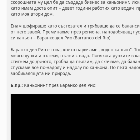
скорошната му цел бе да създаде бизнес за каньонинг. Ис
като имам доста опит – девет години работих като водач 
като моя втори дом.
Енам шофираше като състезател и трябваше да се баланси
от него завой. Преминахме през региона, наподобяващ пус
си каньон – Баранко дел Рио (Barranco del Rio).
Баранко дел Рио е това, което наричаме „воден каньон”. То
много дупки и пътеки, пълни с вода. Понякога дупките в ка
стигнем до дъното, трябва да пълзим, да скачаме, да бала
спускаме все по-надолу и надолу по каньона. По пътя надо
заобикалящата ни природа.
Б.пр.:
Каньонинг през Баранко дел Рио: