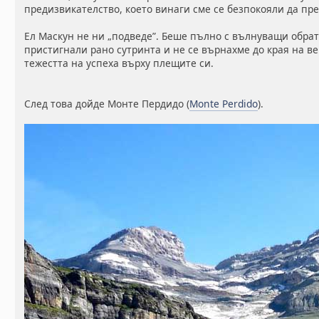
предизвикателство, което винаги сме се безпокояли да пр
Ел Маскун не ни „подведе”. Беше пълно с вълнуващи обрат
пристигнали рано сутринта и не се върнахме до края на ве
тежестта на успеха върху плещите си.
След това дойде Монте Пердидо (
Monte Perdido
).