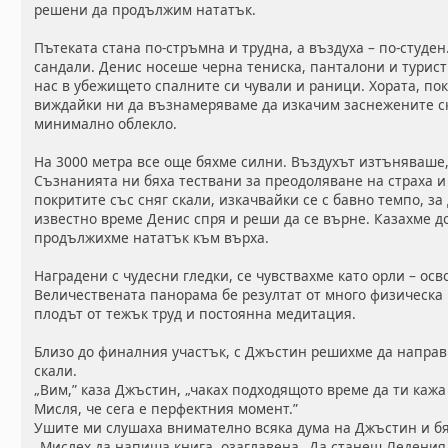
решени да продължим нататък.
Пътеката стана по-стръмна и трудна, а въздуха – по-студе
сандали. Денис носеше черна тениска, панталони и турист
нас в убежището спалните си чували и раници. Хората, по
виждайки ни да възнамеряваме да изкачим заснежените с
минимално облекло.
На 3000 метра все още бяхме силни. Въздухът изтъняваше,
Съзнанията ни бяха тествани за преодоляване на страха и
покритите със сняг скали, изкачвайки се с бавно темпо, за
известно време Денис спря и реши да се върне. Казахме д
продължихме нататък към върха.
Наградени с чудесни гледки, се чувствахме като орли – осв
Величествената панорама бе резултат от много физическа 
плодът от тежък труд и постоянна медитация.
Близо до финалния участък, с Джъстин решихме да направ
скали.
„Вим,” каза Джъстин, „чаках подходящото време да ти кажа
Мисля, че сега е перфектния момент.”
Ушите ми слушаха внимателно всяка дума на Джъстин и бя
„Мислех да напиша книга, озаглавена „Да станеш Ледения 