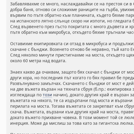
Забавлявахме се много, наслаждавайки се на престоя си в 
добра баня, отново си сложихме раниците на гърба, увихм
вървим по пътя обратно към планината, където бяхме па
на испанското лятно слънце скоро ни изпоти, но гледката 
След вървенето през гъсто покритата с много дървета и х
пътя обратно към микробуса, откъдето бяхме тръгнали час
Оставихме екипировката си отзад в микробуса и продължи
скачане с бънджи. Возенето отново бе неравно, тъй като 
След няколко минути пристигнахме на моста, откъдето щях
около 60 метра над водата.
Знаех какво да очаквам, защото бях скачал с бънджи от мо
други хора, но последния път когато го бях правил бе пред
Развълнувано замълчах. Скачането с бънджи от мост е дей
на две въжета вързан на тяхната сбруя (б.пр.: екипировка 
изглеждаща по
този
начин), докато другия край е вързан з
въжетата на някого, те са издърпани под моста и вързан
перилата на моста. Тогава въжетата се закрепват към сбр
скача. Въжетата, вързани към другия край на моста, правят
докато въжето прихване човека. В този момент той се люле
инерция. Може да мислиш за това като за гигантска люлка