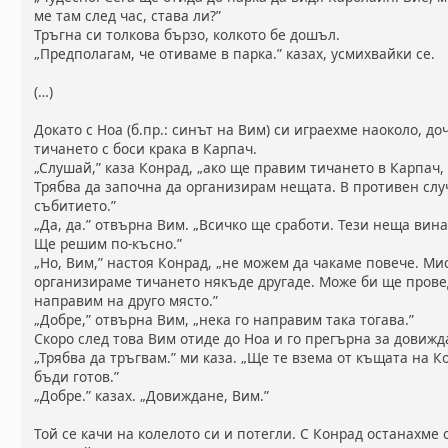
ме там след час, става ли?”
Тръгна си толкова бързо, колкото бе дошъл.
„Предполагам, че отиваме в парка.” казах, усмихвайки се.
(…)
Докато с Ноа (б.пр.: синът на Вим) си играехме наоколо, до
тичането с боси крака в Карпач.
„Слушай,” каза Конрад, „ако ще правим тичането в Карпач,
Трябва да започна да организирам нещата. В противен сл
събитието.”
„Да, да.” отвърна Вим. „Всичко ще сработи. Тези неща вина
Ще решим по-късно.”
„Но, Вим,” настоя Конрад, „не можем да чакаме повече. Ми
организираме тичането някъде другаде. Може би ще провед
направим на друго място.”
„Добре,” отвърна Вим, „нека го направим така тогава.”
Скоро след това Вим отиде до Ноа и го прегърна за довижд
„Трябва да тръгвам.” ми каза. „Ще те взема от къщата на К
бъди готов.”
„Добре.” казах. „Довиждане, Вим.”
Той се качи на колелото си и потегли. С Конрад останахме 