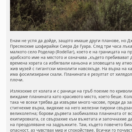
Енам не успя да дойде, защото имаше други планове, но Дж
Пресякохме шофирайки Сиера Де Гуара. След три часа лъ
малкото село Роделар (Rodellar), което е на границата на 
арабското име на мястото и означава „където пребивават 
времена хората са избягвали каньона и зловещата му атмо
жив музей с гигантски монолити навсякъде. На върха на к
има фосилизирани скали. Планината е резултат от хилядо
плочи.
Излязохме от колата и с раници на гръб поехме по кривол
виждаме планината като красивото място, което беше. Кол
така че всеки трябва да извърви много часове, преди да за
стигнехме върха, видяхме на него железни пирони свързан
великолепна; борови дървета заобикаляха планината от вс
екипировката, се свързахме към въжетата и започнахме да
на преодоляване на задръжките. Там, където повечето би
опасност, аз чувствах мир и спокойствие. Всички го почувс