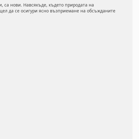
и, са нови. Навсякъде, където природата на
 цел да се осигури ясно възприемане на обсъжданите