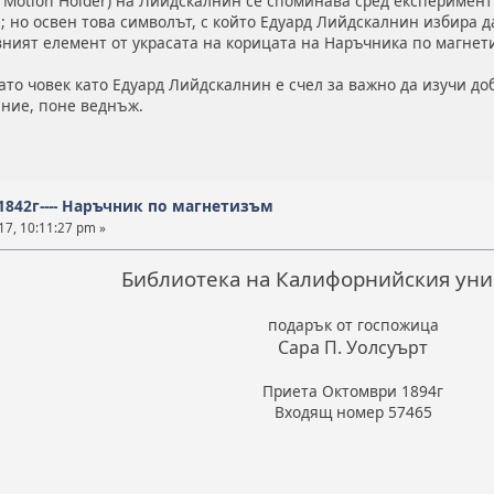
l Motion Holder) на Лийдскалнин се споминава сред експеримент
 но освен това символът, с който Едуард Лийдскалнин избира д
вният елемент от украсата на корицата на Наръчника по магнет
като човек като Едуард Лийдскалнин е счел за важно да изучи доб
ние, поне веднъж.
 1842г---- Наръчник по магнетизъм
17, 10:11:27 pm »
Библиотека на Калифорнийския уни
подарък от госпожица
Сара П. Уолсуърт
Приета Октомври 1894г
Входящ номер 57465