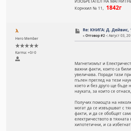
ИЗОБРЕТАТЕЛ НА МАГНИТ
1842г
Корнхил № 11,
Re: КНИГА: Д. Дейвис,
λ
«
Отговор #2 -:
Август 03, 20
Hero Member
Karma: +0/-0
Магнетизмът и Електричеств
важни факти, които са бил
увеличава. Поради тази при
пълен преглед на тези нау
което и без друго ще бъде 
науката, за които се отнася
Получих помощта на няколк
могат да се извършват с тя
факти, и да се обобщят сам
електричеството в тяхната 
хипотетични, и са избегнат