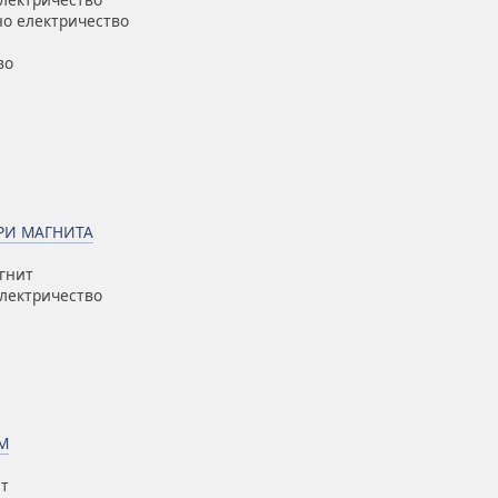
но електричество
во
РИ МАГНИТА
гнит
електричество
М
ит