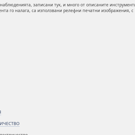
 наблюденията, записани тук, и много от описаните инструмент
нта го налага, са използвани релефни печатни изображения, с
Я
РИЧЕСТВО
лектричество