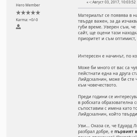
«
-:
Август 03, 2017, 10:03:52
Hero Member
Материалът се появява в на
Karma: +0/-0
твърде важен, за да изчакв
губи време. Уверен съм, че
сайт, ще оцени тази находк
приоритет и съм оптимист,
Интересен е начинът, по ко
Може би много от вас са чу
пейстнати една на друга ст
Лийдскалнин, може би сте 
към човечеството.
Преди години се интересува
в робската образователна с
съпоставим с имена като тов
Лийдскалнин, който твърди
Уви... Оказа се, че Едуард 
разбрал добре, е
първият 