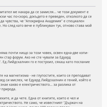
тател ме накара да се замисля... че този документ е
ки час по-скоро, докъдето е преведен, отколкото да се
а да чувства, че "Апокрифна Академия" е специален
. Но след като вече е публикуван тук, отново става мой
няма почти нищо за този човек, освен една-две копи-
ин стар форум. Ако не сте чували за Едуард
. Ед Лийдскалнин го е построил, сякаш като послание
е на магнетизма - не глупостите, които се преподават
ед си мислех, че Едуард Лийдскалнин е гений, който е
знае какво е електричеството... за разлика от
у природа.
ките, и да чете. Една от книгите, които е чел и
ектричеството. Не само, че известният "Държач на