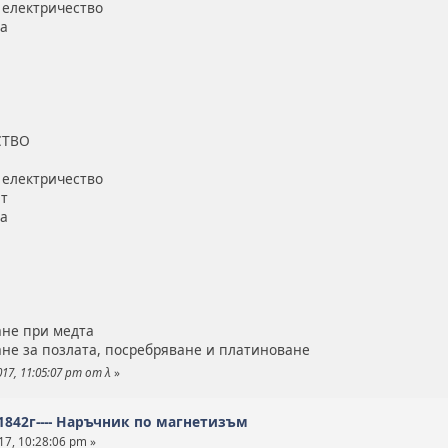
 електричество
та
СТВО
 електричество
ит
та
ане при медта
ане за позлата, посребряване и платиноване
17, 11:05:07 pm от λ
»
 1842г---- Наръчник по магнетизъм
17, 10:28:06 pm »