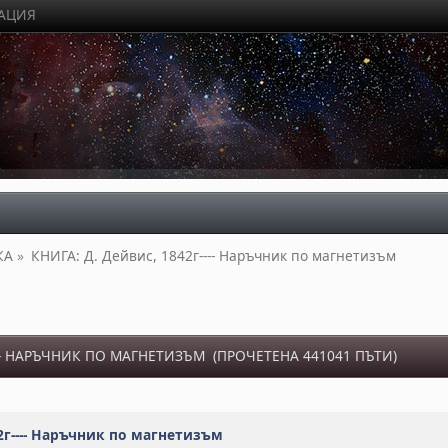
РАЦИЯ
КА
»
КНИГА: Д. Дейвис, 1842г---- Наръчник по магнетизъм 
--- НАРЪЧНИК ПО МАГНЕТИЗЪМ (ПРОЧЕТЕНА 441041 ПЪТИ)
2г---- Наръчник по магнетизъм