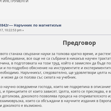
НИ ИНСТРУМЕНТИ
 1842г---- Наръчник по магнетизъм
17, 10:22:53 pm »
Предговор
ото станаха свързани науки за толкова кратко време, и растеж
и наблюдавани, все още не са събрани в никакъв научен тракта
чина, в подготовката на този труд, който е замислен да бъде по
ки и по-подробно обяснение на инструментите и експериментите,
необходимо. Наръчникът, следователно, ще удовлетвори целта н
, и може да се ползва със силата на учебник.
о научно осведомени господа, които ме подкрепиха в описание
х, и принципите от които зависят. Целта, която се преследва, е
о дотолкова, доколкото позволява процеса на откривателското 
взаимовръзка, които са обсъждани в научните издания в Европа 
и доколкото е възможно.