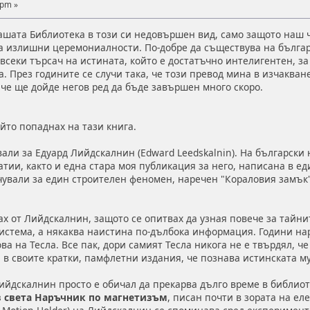
 pm »
шата Библиотека в този си недовършен вид, само защото наш чи
а излишни церемониалности. По-добре да съществува на българс
 всеки търсач на истината, който е достатъчно интелигентен, з
а. През годините се случи така, че този превод мина в изчакване
 че ще дойде негов ред да бъде завършен много скоро.
йто попаднах на тази книга.
вали за Едуард Лийдскалнин (Edward Leedskalnin). На български 
атии, както и една стара моя публикация за него, написана в ед
чували за един строителен феномен, наречен "Кораловия замък"
х от Лийдскалнин, защото се опитвах да узная повече за тайнит
истема, а някаква наистина по-дълбока информация. Години нар
а на Тесла. Все пак, дори самият Тесла никога не е твърдял, че 
 в своите кратки, памфлетни издания, че познава истинската м
Лийдскалнин просто е обичал да прекарва дълго време в библиоте
в света Наръчник по магнетизъм
, писан почти в зората на ел