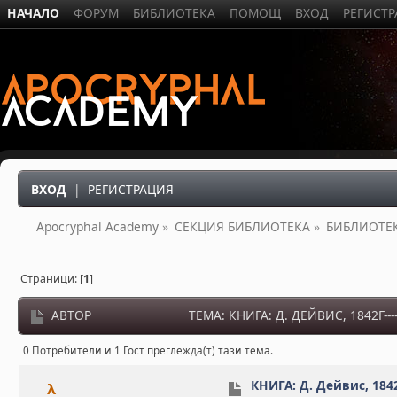
НАЧАЛО
ФОРУМ
БИБЛИОТЕКА
ПОМОЩ
ВХОД
РЕГИСТ
ВХОД
|
РЕГИСТРАЦИЯ
Apocryphal Academy
»
СЕКЦИЯ БИБЛИОТЕКА
»
БИБЛИОТЕ
Страници: [
1
]
АВТОР
ТЕМА: КНИГА: Д. ДЕЙВИС, 1842Г-
0 Потребители и 1 Гост преглежда(т) тази тема.
КНИГА: Д. Дейвис, 184
λ