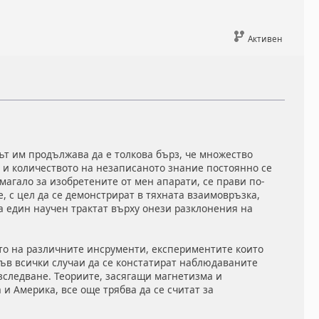
Активен
ът им продължава да е толкова бърз, че множество
т и количеството на незаписаното знание постоянно се
магало за изобретените от мен апарати, се прави по-
 с цел да се демонстрират в тяхната взаимовръзка,
а един научен трактат върху онези разклонения на
то на различните инсрументи, експериментите които
 във всички случаи да се констатират наблюдаваните
изследване. Теориите, засягащи магнетизма и
и Америка, все още трябва да се считат за