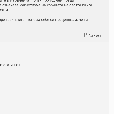
ите в Наръчника, почти 100 години преди
а означава магнетизма на корицата на своята книга
изъм.
ре тази книга, поне за себе си преценявам, че тя
Активен
верситет