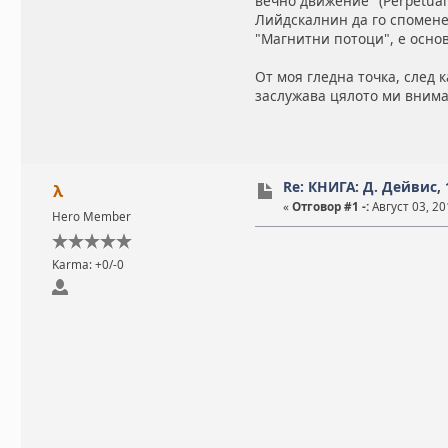
вечно движение" (Perpetua
Лийдскалнин да го спомене;
"Магнитни потоци", е осно
От моя гледна точка, след 
заслужава цялото ми внима
Re: КНИГА: Д. Дейвис,
λ
«
Отговор #1 -:
Август 03, 20
Hero Member
Karma: +0/-0