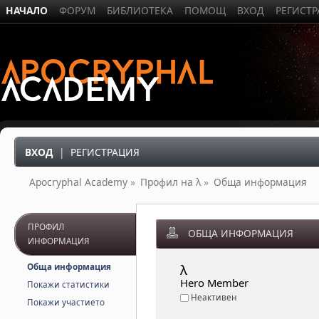
НАЧАЛО
ФОРУМ
БИБЛИОТЕКА
ПОМОЩ
ВХОД
РЕГИСТ
ВХОД
|
РЕГИСТРАЦИЯ
Apocryphal Academy
»
Профил на λ
»
Обща информация
ПРОФИЛ
ОБЩА ИНФОРМАЦИЯ
ИНФОРМАЦИЯ
λ 
Обща информация
Hero Member
Покажи статистики
Неактивен
Покажи участието