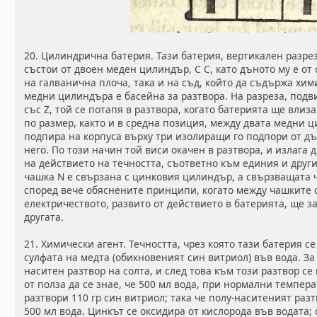
20. Цилиндрична батерия. Тази батерия, вертикален разрез 
състои от двоен меден цилиндър, С С, като дъното му е от
на галванична плоча, така и на съд, който да съдържа хим
медни цилиндъра е басейна за разтвора. На разреза, под
със Z, той се потапя в разтвора, когато батерията ще влиза
по размер, както и в средна позиция, между двата медни ц
подпира на корпуса върху три изолиращи го подпори от дъ
него. По този начин той виси окачен в разтвора, и излаг
на действието на течността, съответно към единия и дру
чашка N е свързана с цинковия цилиндър, а свързващата ч
според вече обяснените принципи, когато между чашките 
електричеството, развито от действието в батерията, ще з
другата.
21. Химически агент. Течността, чрез която тази батерия с
сулфата на медта (обикновеният син витриол) във вода. За
наситен разтвор на солта, и след това към този разтвор се
от полза да се знае, че 500 мл вода, при нормални темпер
разтвори 110 гр син витриол; така че полу-наситеният раз
500 мл вода. Цинкът се оксидира от кислорода във водата;