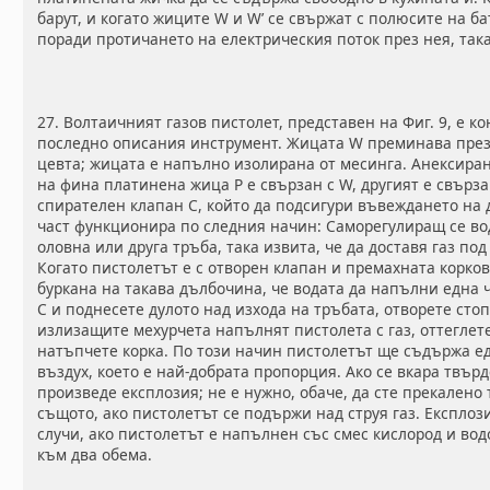
барут, и когато жиците W и W’ се свържат с полюсите на ба
поради протичането на електрическия поток през нея, так
27. Волтаичният газов пистолет, представен на Фиг. 9, е 
последно описания инструмент. Жицата W преминава през 
цевта; жицата е напълно изолирана от месинга. Анексиран 
на фина платинена жица Р е свързан с W, другият е свърза
спирателен клапан С, който да подсигури въвеждането на 
част функционира по следния начин: Саморегулиращ се во
оловна или друга тръба, така извита, че да доставя газ по
Когато пистолетът е с отворен клапан и премахната корков
буркана на такава дълбочина, че водата да напълни една ч
С и поднесете дулото над изхода на тръбата, отворете сто
излизащите мехурчета напълнят пистолета с газ, оттеглет
натъпчете корка. По този начин пистолетът ще съдържа е
въздух, което е най-добрата пропорция. Ако се вкара твърд
произведе експлозия; не е нужно, обаче, да сте прекалено
същото, ако пистолетът се подържи над струя газ. Експлози
случи, ако пистолетът е напълнен със смес кислород и во
към два обема.