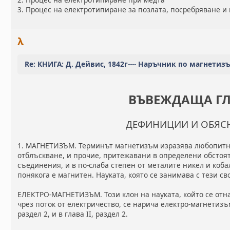
3. Процес на електротипиране за позлата, посребряване и
λ
Re: КНИГА: Д. Дейвис, 1842г---- Наръчник по магнетиз
ВЪВЕЖДАЩА Г
ДЕФИНИЦИИ И ОБЯС
1. МАГНЕТИЗЪМ. Терминът магнетизъм изразява любопитн
отблъскване, и прочие, притежавани в определени обстоят
съединения, и в по-слаба степен от металите никел и кобал
понякога е магнитен. Науката, която се занимава с тези с
ЕЛЕКТРО-МАГНЕТИЗЪМ. Този клон на науката, който се отн
чрез поток от електричество, се нарича електро-магнетизъм
раздел 2, и в глава II, раздел 2.