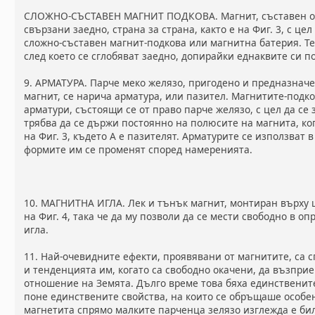
СЛОЖНО-СЪСТАВЕН МАГНИТ ПОДКОВА. Магнит, съставен от
свързани заедно, страна за страна, както е на Фиг. 3, с це
сложно-съставен магнит-подкова или магнитна батерия. Те
след което се сглобяват заедно, допирайки еднаквите си п
9. АРМАТУРА. Парче меко желязо, пригодено и предназнач
магнит, се нарича арматура, или пазител. Магнитите-подк
арматури, състоящи се от право парче желязо, с цел да се
трябва да се държи постоянно на полюсите на магнита, ког
на Фиг. 3, където А е пазителят. Арматурите се използват
формите им се променят според намеренията.
10. МАГНИТНА ИГЛА. Лек и тънък магнит, монтиран върху 
на Фиг. 4, така че да му позволи да се мести свободно в о
игла.
11. Най-очевидните ефекти, проявявани от магнитите, са 
и тенденцията им, когато са свободно окачени, да възпри
отношение на Земята. Дълго време това бяха единствените
поне единствените свойства, на които се обръщаше особ
магнетита спрямо малките парченца зелязо изглежда е би