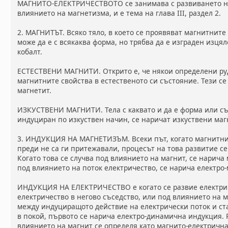
МАГНИТО-ЕЛЕКТРИЧЕСТВОТО се занимава с развиването на
влиянието на магнетизма, и е тема на глава III, раздел 2.
2. МАГНИТЪТ. Всяко тяло, в което се проявяват магнитните
може да е с всякаква форма, но трябва да е изграден изцял
кобалт.
ЕСТЕСТВЕНИ МАГНИТИ. Открито е, че някои определени ру
магнитните свойства в естественото си състояние. Тези с
магнетит.
ИЗКУСТВЕНИ МАГНИТИ. Тела с каквато и да е форма или съ
индуциран по изкуствен начин, се наричат изкуствени маг
3. ИНДУКЦИЯ НА МАГНЕТИЗЪМ. Всеки път, когато магнитните
преди не са ги притежавали, процесът на това развитие с
Когато това се случва под влиянието на магнит, се нарича
под влиянието на поток електричество, се нарича електро
ИНДУКЦИЯ НА ЕЛЕКТРИЧЕСТВО е когато се развие електрич
електричество в негово съседство, или под влиянието на м
между индуциращото действие на електрически поток и ст
в покой, първото се нарича електро-динамична индукция. 
влиянието на магнит се определя като магнито-електричн