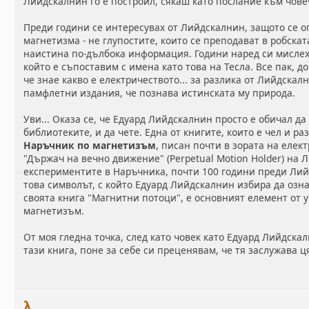
Лийдскалнин го е построил, сякаш като послание към чове
Преди години се интересувах от Лийдскалнин, защото се о
магнетизма - не глупостите, които се преподават в робска
наистина по-дълбока информация. Години наред си мислех
който е съпоставим с имена като това на Тесла. Все пак, д
че знае какво е електричеството... за разлика от Лийдскал
памфлетни издания, че познава истинската му природа.
Уви... Оказа се, че Едуард Лийдскалнин просто е обичал да
библиотеките, и да чете. Една от книгите, които е чел и ра
Наръчник по магнетизъм
, писан почти в зората на елек
"Държач на вечно движение" (Perpetual Motion Holder) на
експериментите в Наръчника, почти 100 години преди Лий
това символът, с който Едуард Лийдскалнин избира да озн
своята книга "Магнитни потоци", е основният елемент от 
магнетизъм.
От моя гледна точка, след като човек като Едуард Лийдскал
тази книга, поне за себе си преценявам, че тя заслужава 
λ