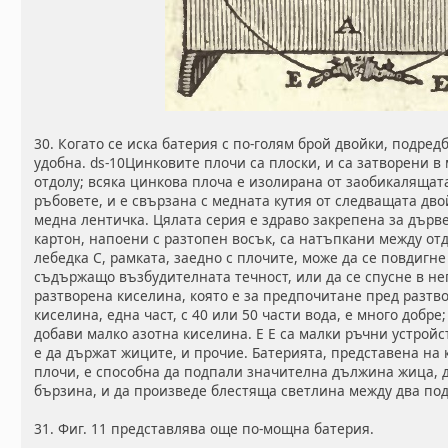
30. Когато се иска батерия с по-голям брой двойки, подредб
удобна. ds-10Цинковите плочи са плоски, и са затворени в
отдолу; всяка цинкова плоча е изолирана от заобикалящат
ръбовете, и е свързана с медната кутия от следващата дв
медна лентичка. Цялата серия е здраво закрепена за дърв
картон, напоени с разтопен восък, са натъпкани между от
лебедка С, рамката, заедно с плочите, може да се повдигн
съдържащо възбудителната течност, или да се спусне в нег
разтворена киселина, която е за предпочитане пред разтво
киселина, една част, с 40 или 50 части вода, е много добре;
добави малко азотна киселина. Е Е са малки ръчни устройс
е да държат жиците, и прочие. Батерията, представена на 
плочи, е способна да подпали значителна дължина жица, д
бързина, и да произведе блестяща светлина между два по
31. Фиг. 11 представлява още по-мощна батерия.