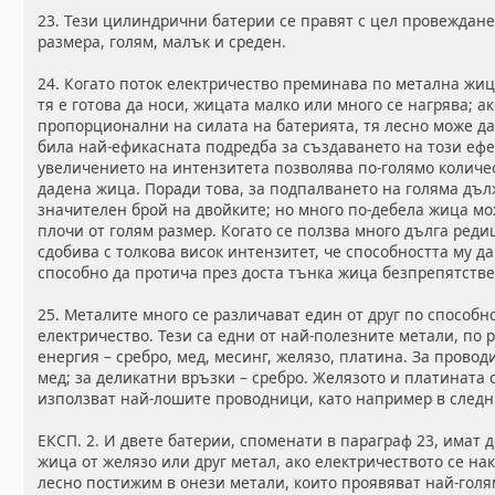
23. Тези цилиндрични батерии се правят с цел провеждане
размера, голям, малък и среден.
24. Когато поток електричество преминава по метална жиц
тя е готова да носи, жицата малко или много се нагрява; 
пропорционални на силата на батерията, тя лесно може да
била най-ефикасната подредба за създаването на този ефек
увеличението на интензитета позволява по-голямо количе
дадена жица. Поради това, за подпалването на голяма дъл
значителен брой на двойките; но много по-дебела жица мо
плочи от голям размер. Когато се ползва много дълга реди
сдобива с толкова висок интензитет, че способността му да
способно да протича през доста тънка жица безпрепятстве
25. Металите много се различават един от друг по способн
електричество. Тези са едни от най-полезните метали, по 
енергия – сребро, мед, месинг, желязо, платина. За прово
мед; за деликатни връзки – сребро. Желязото и платината 
използват най-лошите проводници, като например в следн
ЕКСП. 2. И двете батерии, споменати в параграф 23, имат 
жица от желязо или друг метал, ако електричеството се нак
лесно постижим в онези метали, които проявяват най-гол