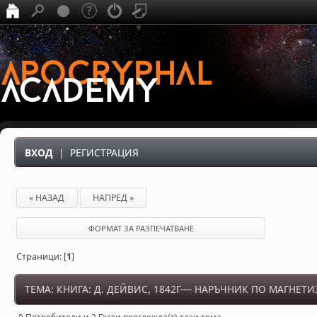
ВХОД
|
РЕГИСТРАЦИЯ
« НАЗАД
НАПРЕД »
ФОРМАТ ЗА РАЗПЕЧАТВАНЕ
Страници: [
1
]
ТЕМА: КНИГА: Д. ДЕЙВИС, 1842Г---- НАРЪЧНИК ПО МАГНЕТ