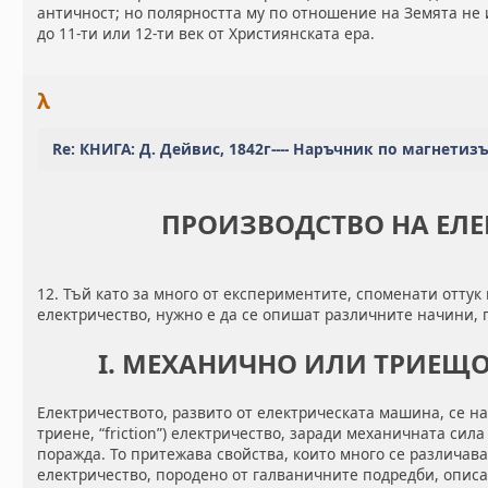
античност; но полярността му по отношение на Земята не 
до 11-ти или 12-ти век от Християнската ера.
λ
Re: КНИГА: Д. Дейвис, 1842г---- Наръчник по магнетиз
ПРОИЗВОДСТВО НА ЕЛЕ
12. Тъй като за много от експериментите, споменати оттук
електричество, нужно е да се опишат различните начини, 
I. МЕХАНИЧНО ИЛИ ТРИЕЩО
Електричеството, развито от електрическата машина, се 
триене, “friction”) електричество, заради механичната сил
поражда. То притежава свойства, които много се различава
електричество, породено от галваничните подредби, описан