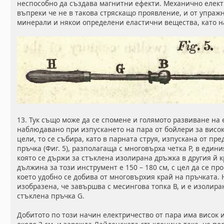
неспособно да създава магнитни ефекти. Механично елект
въпреки че не в такова стряскащо проявление, и от упраж
минерали и някои определени еластични вещества, като 
13. Тук също може да се спомене и голямото развиване на 
наблюдавано при изпускането на пара от бойлери за висо
цели, то се събира, като в парната струя, изпускана от пр
пръчка (Фиг. 5), разполагаща с многовърха четка Р, в един
която се държи за стъклена изолирана дръжка в другия й к
дължина за този инструмент е 150 – 180 см, с цел да се пр
което удобно се добива от многовърхия край на пръчката. 
изобразена, че завършва с месингова топка В, и е изолир
стъклена пръчка G.
Добитото по този начин електричество от пара има висок 