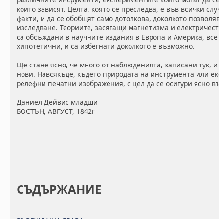
които зависят. Целта, която се преследва, е във всички с
факти, и да се обобщят само дотолкова, доколкото позволя
изследване. Теориите, засягащи магнетизма и електричест
са обсъждани в научните издания в Европа и Америка, все 
хипотетични, и са избегнати доколкото е възможно.
Ще стане ясно, че много от наблюденията, записани тук, и
нови. Навсякъде, където природата на инструмента или ек
релефни печатни изображения, с цел да се осигури ясно 
Даниел Дейвис младши
БОСТЪН, АВГУСТ, 1842г
СЪДЪРЖАНИЕ