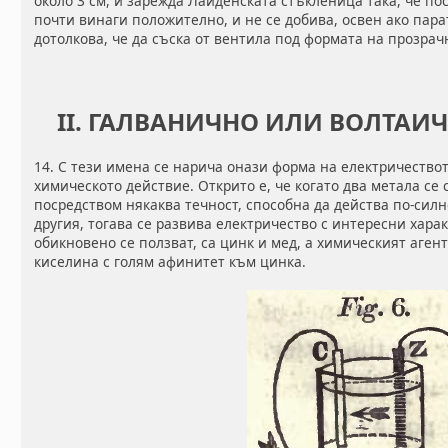
около 3 см, и зарежда Лайденската стъкленица така, че пос
почти винаги положително, и не се добива, освен ако пара
дотолкова, че да съска от вентила под формата на прозра
II. ГАЛВАНИЧНО ИЛИ ВОЛТАИ
14. С тези имена се нарича онази форма на електричествот
химическото действие. Открито е, че когато два метала се 
посредством някаква течност, способна да действа по-силн
другия, тогава се развива електричество с интересни хара
обикновено се ползват, са цинк и мед, а химическият аген
киселина с голям афинитет към цинка.