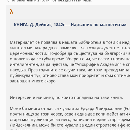
0 Потребители и 2 Гости преглежда(т) тази тема.
λ
КНИГА: Д. Дейвис, 1842г---- Наръчник по магнетизъм
Материалът се появява в нашата Библиотека в този си не
читател ме накара да се замисля... че този документ е твъ
церемониалности. По-добре да съществува на български ча
отколкото да се губи време. Уверен съм, че всеки търсач н
интелигентен, за да чувства, че "Апокрифна Академия" е с
находка. През годините се случи така, че този превод мина
публикуван тук, отново става мой приоритет и съм оптимис
завършен много скоро.
Интересен е начинът, по който попаднах на тази книга.
Може би много от вас са чували за Едуард Лийдскалнин (Ed
почти нищо за този човек, освен една-две копи-пейстнати е
стара моя публикация за него, написана в един стар форум.
Лийдскалнин, може би сте чували за един строителен фено