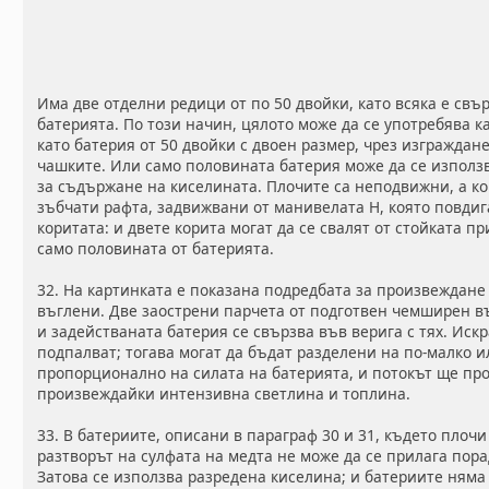
Има две отделни редици от по 50 двойки, като всяка е свъ
батерията. По този начин, цялото може да се употребява к
като батерия от 50 двойки с двоен размер, чрез изгражда
чашките. Или само половината батерия може да се използв
за съдържане на киселината. Плочите са неподвижни, а кор
зъбчати рафта, задвижвани от манивелата Н, която повдиг
коритата: и двете корита могат да се свалят от стойката пр
само половината от батерията.
32. На картинката е показана подредбата за произвеждане
въглени. Две заострени парчета от подготвен чемширен въ
и задействаната батерия се свързва във верига с тях. Иск
подпалват; тогава могат да бъдат разделени на по-малко и
пропорционално на силата на батерията, и потокът ще пр
произвеждайки интензивна светлина и топлина.
33. В батериите, описани в параграф 30 и 31, където плоч
разтворът на сулфата на медта не може да се прилага пора
Затова се използва разредена киселина; и батериите няма