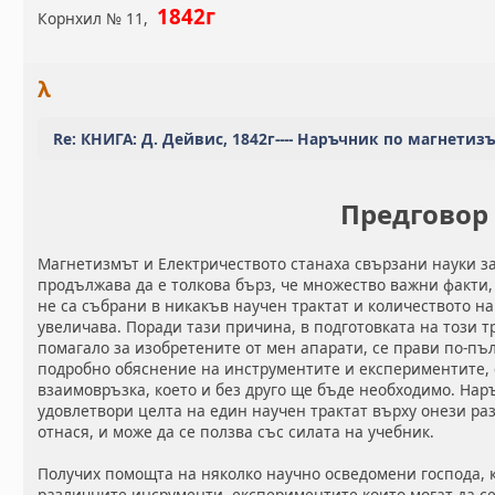
1842г
Корнхил № 11,
λ
Re: КНИГА: Д. Дейвис, 1842г---- Наръчник по магнетиз
Предговор
Магнетизмът и Електричеството станаха свързани науки за
продължава да е толкова бърз, че множество важни факти,
не са събрани в никакъв научен трактат и количеството н
увеличава. Поради тази причина, в подготовката на този т
помагало за изобретените от мен апарати, се прави по-пъл
подробно обяснение на инструментите и експериментите, с
взаимовръзка, което и без друго ще бъде необходимо. Нар
удовлетвори целта на един научен трактат върху онези раз
отнася, и може да се ползва със силата на учебник.
Получих помощта на няколко научно осведомени господа, 
различните инсрументи, експериментите които могат да се