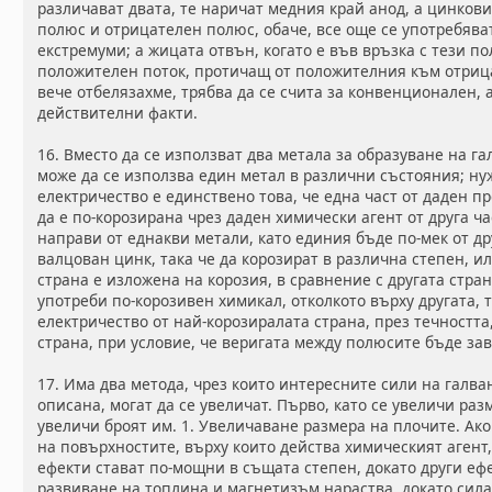
различават двата, те наричат медния край анод, а цинков
полюс и отрицателен полюс, обаче, все още се употребява
екстремуми; а жицата отвън, когато е във връзка с тези п
положителен поток, протичащ от положителния към отрица
вече отбелязахме, трябва да се счита за конвенционален, а
действителни факти.
16. Вместо да се използват два метала за образуване на 
може да се използва един метал в различни състояния; ну
електричество е единствено това, че една част от даден п
да е по-корозирана чрез даден химически агент от друга ча
направи от еднакви метали, като единия бъде по-мек от др
валцован цинк, така че да корозират в различна степен, и
страна е изложена на корозия, в сравнение с другата стран
употреби по-корозивен химикал, отколкото върху другата, 
електричество от най-корозиралата страна, през течността
страна, при условие, че веригата между полюсите бъде за
17. Има два метода, чрез които интересните сили на галва
описана, могат да се увеличат. Първо, като се увеличи разм
увеличи броят им. 1. Увеличаване размера на плочите. Ако
на повърхностите, върху които действа химическият агент,
ефекти стават по-мощни в същата степен, докато други ефе
развиване на топлина и магнетизъм нараства, докато сила