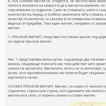
6. ПОСТОЯННИ МАГНИТИ. Открито е, че чистото меко желя
когато е изложено на каквото и да е магнитно влияние, но
това влияние се отдръпне. Само че стоманата, която е съ
количество въглерод, и особено закалената лята стомана, 
качества по-неохотно, ги запазва в по-голяма или по-малка
веднъж ги придобие. Така един магнит, направен от закал
магнит.
7. ПРЪЧКОВ МАГНИТ. Изкуствен постоянен магнит под фор
се нарича пръчков магнит.
Фиг. 1 представлява малка кутия, съдържаща два пъчкови 
желязо, свързващи полюсите им: тези действат като армату
силата на магнитите. Магнитите, когато не се използват, т
кутия, като противоположните им полюси бъдат свързани 
картинката начин.
СЛОЖЕН ПРЪЧКОВ МАГНИТ. Магнит, съставен от няколко пр
странично, страна към страна, като еднаквите им полюси с
магнитната сила, се нарича сложно-съставен магнит.