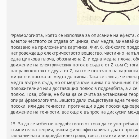
Фразеологията, която се използва за описание на ефекта, с
електричеството се отдава от цинка, към медта, минавайки
показано на приложената картинка, Фиг. 6, ds-6която пред
непровеждащо електричеството вещество, частично напълн
една цинкова плоча, обозначена Z, и една медна плоча, о
движение на електрическия поток в съда е от Z към С; тога
направи контакт с друга от Z, както е показано на картин
жиците в посока от медта до цинка. Така се счита, че еле
медта вътре в съда, но от медта към цинка по външния пъ
положителния или доставящия полюс в подредбата, а Z с
полюс. Това, обаче, не бива да се счита за установена теор
опира фразеологията. Защото дали съществува една течно
посоки, или две течности, протичащи в две посоки еднов
движение на течности, все още е въпрос на дискусии меж
15. За да се избегне неудобството от това да се употребяв
съмнителна теория, някои философи наричат двата проти
галваничната подредба електроди, тоест, пътеки или пътищ