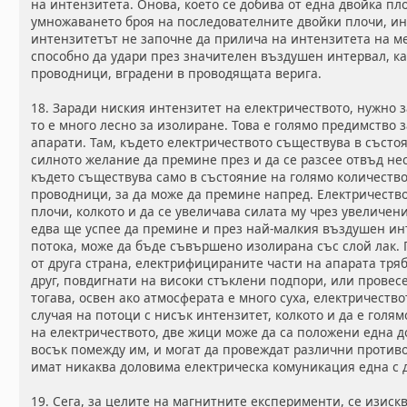
на интензитета. Онова, което се добива от една двойка пл
умножаването броя на последователните двойки плочи, ин
интензитетът не започне да прилича на интензитета на ме
способно да удари през значителен въздушен интервал, ка
проводници, вградени в проводящата верига.
18. Заради ниския интензитет на електричеството, нужно 
то е много лесно за изолиране. Това е голямо предимство 
апарати. Там, където електричеството съществува в състо
силното желание да премине през и да се разсее отвъд н
където съществува само в състояние на голямо количеств
проводници, за да може да премине напред. Електричество
плочи, колкото и да се увеличава силата му чрез увеличени
едва ще успее да премине и през най-малкия въздушен ин
потока, може да бъде съвършено изолирана със слой лак. 
от друга страна, електрифицираните части на апарата тряб
друг, повдигнати на високи стъклени подпори, или провес
тогава, освен ако атмосферата е много суха, електричество
случая на потоци с нисък интензитет, колкото и да е голям
на електричеството, две жици може да са положени една до
восък помежду им, и могат да провеждат различни против
имат никаква доловима електрическа комуникация една с д
19. Сега, за целите на магнитните експерименти, се изиск