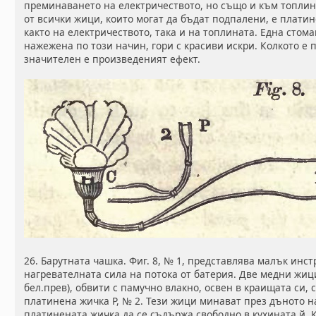
преминаването на електричеството, но също и към топлина
от всички жици, които могат да бъдат подпалени, е платин
както на електричеството, така и на топлината. Една сто
нажежена по този начин, гори с красиви искри. Колкото е 
значителен е произведеният ефект.
26. Барутната чашка. Фиг. 8, № 1, представлява малък инс
нагревателната сила на потока от батерия. Две медни жици,
бел.прев), обвити с памучно влакно, освен в краищата си,
платинена жичка Р, № 2. Тези жици минават през дъното на
платинената жичка да се съдържа свободно в кухината й. К