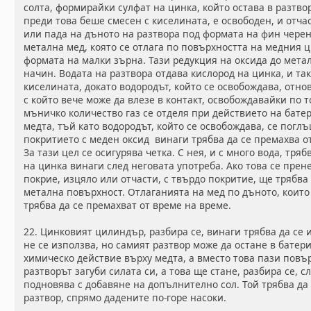
солта, формирайки сулфат на цинка, който остава в разтвор
преди това беше смесен с киселината, е освободен, и отч
или пада на дъното на разтвора под формата на фин черен 
метална мед, която се отлага по повърхността на медния 
формата на малки зърна. Тази редукция на оксида до мета
начин. Водата на разтвора отдава кислород на цинка, и та
киселината, докато водородът, който се освобождава, отно
с който вече може да влезе в контакт, освобождавайки по 
мъничко количество газ се отделя при действието на бате
медта, тъй като водородът, който се освобождава, се погл
покритието с меден оксид винаги трябва да се премахва о
За тази цел се осигурява четка. С нея, и с много вода, тря
на цинка винаги след неговата употреба. Ако това се прене
покрие, изцяло или отчасти, с твърдо покритие, ще трябва
метална повърхност. Отлаганията на мед по дъното, които
трябва да се премахват от време на време.
22. Цинковият цилиндър, разбира се, винаги трябва да се 
не се използва, но самият разтвор може да остане в батер
химическо действие върху медта, а вместо това пази повър
разтворът загуби силата си, а това ще стане, разбира се, с
подновява с добавяне на допълнително сол. Той трябва да 
разтвор, спрямо дадените по-горе насоки.