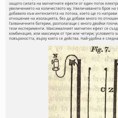
защото силата на магнитните ефекти от един поток електр
увеличението на количеството му. Увеличаването броя на
добавило към интензитета на потока, което ще го направи
отношение на изолацията, без да добави много по отноше
Галваничните батерии, разполагащи с много двойки плочи
тези експерименти. Максималният магнитен ефект се създ
комбинация, или максимум от три или четири; условието з
повърхността, върху която се действа. Най-удобна е следн