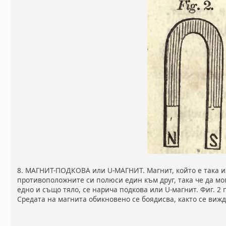
8. МАГНИТ-ПОДКОВА или U-МАГНИТ. Магнит, който е така и
противоположните си полюси един към друг, така че да мо
едно и също тяло, се нарича подкова или U-магнит. Фиг. 2 
Средата на магнита обикновено се боядисва, както се вижд