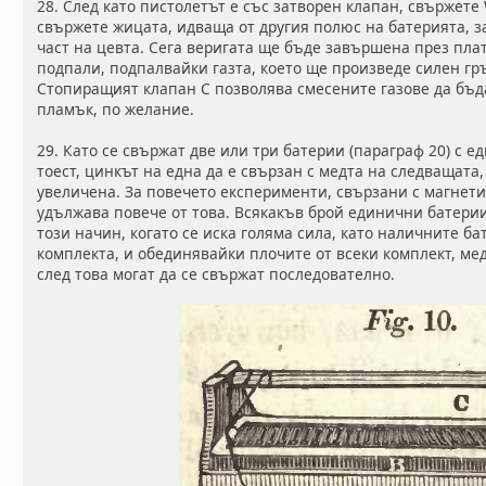
28. След като пистолетът е със затворен клапан, свържете
свържете жицата, идваща от другия полюс на батерията, за
част на цевта. Сега веригата ще бъде завършена през пла
подпали, подпалвайки газта, което ще произведе силен гр
Стопиращият клапан С позволява смесените газове да бъд
пламък, по желание.
29. Като се свържат две или три батерии (параграф 20) с 
тоест, цинкът на една да е свързан с медта на следващата
увеличена. За повечето експерименти, свързани с магнети
удължава повече от това. Всякакъв брой единични батерии
този начин, когато се иска голяма сила, като наличните ба
комплекта, и обединявайки плочите от всеки комплект, мед
след това могат да се свържат последователно.