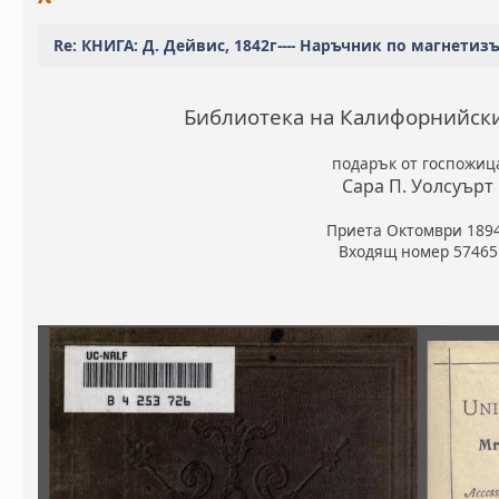
Re: КНИГА: Д. Дейвис, 1842г---- Наръчник по магнетиз
Библиотека на Калифорнийск
подарък от госпожиц
Сара П. Уолсуърт
Приета Октомври 189
Входящ номер 57465