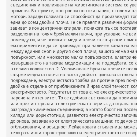
съединения и повлияване на животинската система се уве
променя. Батериите, построени по този начин, с големи пл
мотори, заради голямата си способност да произвеждат топ
една до осем двойки плочи. Те се правят в различни форми
завиват в концентрични спирали, понякога пък се поставят
разделени на голям брой малки плочи, при условие, че вс
помежду си, и че всичките медни плочи са свързани помежд
експериментите да се провеждат при наличен канал на ел
между единия сноп и другия сноп плочи; защото няма знач
повърхност, или множество малки повърхности, електриче
извършването на такива модификации на подредбата, се к
в голямо количество. 2. Увеличаване броя на плочите посл
свърже медната плоча на всяка двойка с цинковата плоча 
подреждане, електричеството трябва да протече през по-дъ
двойка е отделна от приближените й чрез слой течност, ко
електричеството. Резултатът от това е, че електричеството
наречена интензитет. То се сдобива със силата да преми
или през интервали в електрическата верига, да отдава ш
разгражда химически съединения; а когато броят на посл
хиляди или дори стотици, развитото електричество започв
до онова, развивано от електрическата машина; то демон
отблъсквания, и всъщност Лейденовата стъкленица може д
тези различни характеристики на електричеството се гово