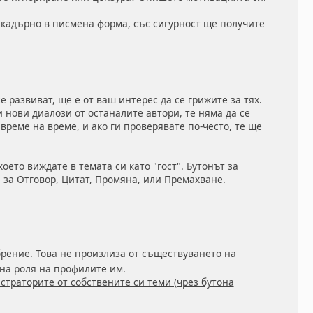
 кадърно в писмена форма, със сигурност ще получите
 развиват, ще е от ваш интерес да се грижите за тях.
 нови диалози от останалите автори, те няма да се
 време на време, и ако ги проверявате по-често, те ще
оето виждате в темата си като "гост". Бутонът за
за Отговор, Цитат, Промяна, или Премахване.
рение. Това не произлиза от съществуването на
на роля на профилите им.
траторите от собствените си теми (чрез бутона