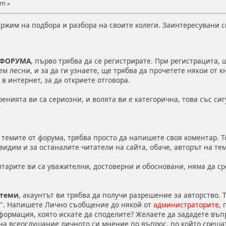
pm »
жим на подбора и разбора на своите колеги. Заинтересувани см
в ФОРУМА
, първо трябва да се регистрирате. При регистрацита,
м лесни, и за да ги узнаете, ще трябва да прочетете някои от 
в интернет, за да откриете отговора.
ренията ви са сериозни, и волята ви е категорична, това със с
 темите от форума, трябва просто да напишете своя коментар. Т
 видим и за останалите читатели на сайта, обаче, авторът на те
нтарите ви са уважителни, достоверни и обосновани, няма да с
 теми
, акаунтът ви трябва да получи разрешение за авторство.
". Напишете Лично съобщение до някой от
администраторите
,
ормация, която искате да споделите? Желаете да зададете въп
на всеослушание личното си мнение по въпрос, по който среща