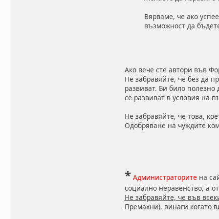
Вярваме, че ако успе
възможност да бъдете
Ако вече сте автори във Фо
Не забравяйте, че без да п
развиват. Би било полезно д
се развиват в условия на п
Не забравяйте, че това, кое
Одобряване на чуждите ком
*
Администраторите
на сай
социално неравенство, а о
Не забравяйте, че във все
Премахни), винаги когато 