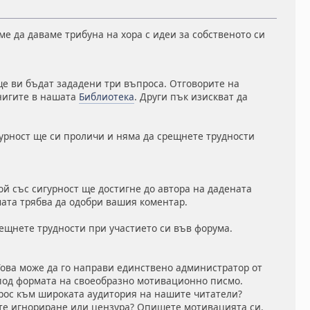
е да даваме трибуна на хора с идеи за собственото си
 ще ви бъдат зададени три въпроса. Отговорите на
книгите в нашата
Библиотека
. Други пък изискват да
игурност ще си проличи и няма да срещнете трудности
ой със сигурност ще достигне до автора на дадената
мата трябва да одобри вашия коментар.
рещнете трудности при участието си във форума.
 Това може да го направи единствено администратор от
 под формата на своеобразно мотивационно писмо.
рос към широката аудитория на нашите читатели?
те игнориране или цензура? Опишете мотивацията си.