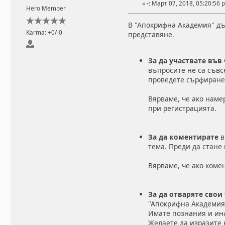
«
-:
Март 07, 2018, 05:20:56 
Hero Member
В "Апокрифна Академия" дър
Karma: +0/-0
представяне.
За да участвате въ
въпросите не са съвсе
проведете сърфиране 
Вярваме, че ако наме
при регистрацията.
За да коментирате
в
тема. Преди да стане
Вярваме, че ако коме
За да отваряте свои
"Апокрифна Академия
Имате познания и инф
Желаете да изразите 