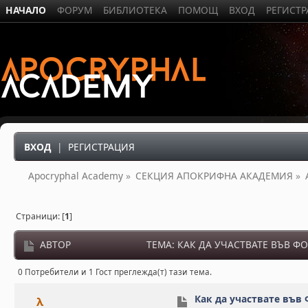
НАЧАЛО
ФОРУМ
БИБЛИОТЕКА
ПОМОЩ
ВХОД
РЕГИСТ
ВХОД
|
РЕГИСТРАЦИЯ
Apocryphal Academy
»
СЕКЦИЯ АПОКРИФНА АКАДЕМИЯ
»
Страници: [
1
]
АВТОР
ТЕМА: КАК ДА УЧАСТВАТЕ ВЪВ ФО
0 Потребители и 1 Гост преглежда(т) тази тема.
Как да участвате въ
λ