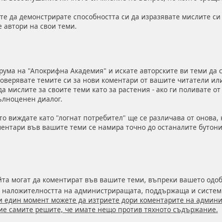
ете да демонстрирате способността си да изразявате мислите си
 автори на свои теми.
рума на "Апокрифна Академия" и искате авторските ви теми да се
роверявате темите си за нови коментари от вашите читатели или
а мислите за своите теми като за растения - ако ги поливате от
ълноценен диалог.
то виждате като "логнат потребител" ще се различава от онова, к
ентари във вашите теми се намира точно до останалите бутони 
та могат да коментират във вашите теми, въпреки вашето одоб
т наложителността на администриращата, поддържаща и систем
ки един момент можете да изтриете дори коментарите на админис
вие самите решите, че имате нещо против тяхното съдържание.