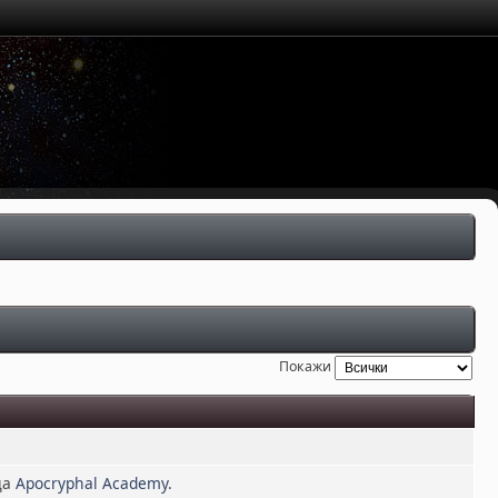
Покажи
ца
Apocryphal Academy
.