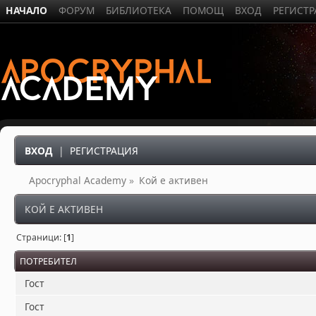
НАЧАЛО
ФОРУМ
БИБЛИОТЕКА
ПОМОЩ
ВХОД
РЕГИСТ
ВХОД
|
РЕГИСТРАЦИЯ
Apocryphal Academy
»
Кой е активен
КОЙ Е АКТИВЕН
Страници: [
1
]
ПОТРЕБИТЕЛ
Гост
Гост