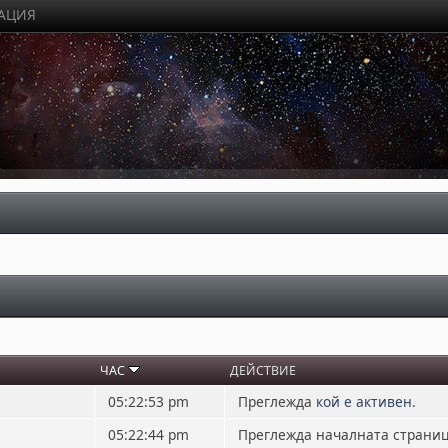
РАЦИЯ
ЧАС
ДЕЙСТВИЕ
05:22:53 pm
Преглежда
кой е активен
.
05:22:44 pm
Преглежда началната страни