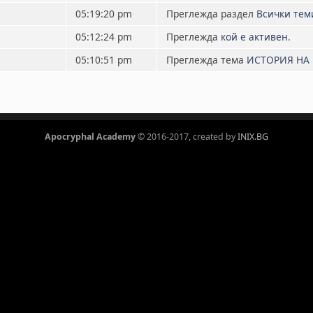
05:19:20 pm
Преглежда раздел
Всички тем
05:12:24 pm
Преглежда
кой е активен
.
05:10:51 pm
Преглежда тема
ИСТОРИЯ НА
Apocryphal Academy
© 2016-2017, created by
INIX.BG