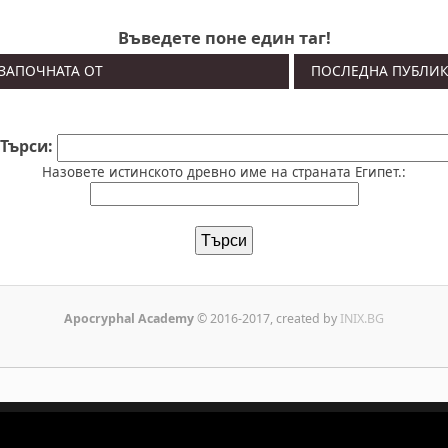
Въведете поне един таг!
 ЗАПОЧНАТА ОТ
ПОСЛЕДНА ПУБЛИ
Търси:
Назовете истинското древно име на страната Египет.:
Apocryphal Academy
© 2016-2017, created by
INIX.BG