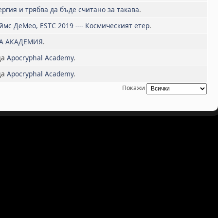
ергия и трябва да бъде считано за такава
.
мс ДеМео, ESTC 2019 ---- Космическият етер
.
А АКАДЕМИЯ
.
ца
Apocryphal Academy
.
ца
Apocryphal Academy
.
Покажи