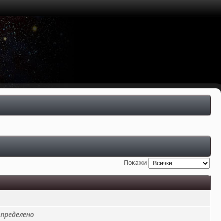
Покажи
определено