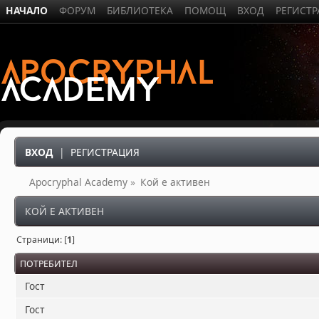
НАЧАЛО
ФОРУМ
БИБЛИОТЕКА
ПОМОЩ
ВХОД
РЕГИСТ
ВХОД
|
РЕГИСТРАЦИЯ
Apocryphal Academy
»
Кой е активен
КОЙ Е АКТИВЕН
Страници: [
1
]
ПОТРЕБИТЕЛ
Гост
Гост