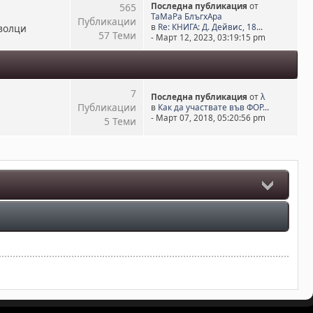
565
Последна публикация
от
ТаМаРа БлъгхАра
Публикации
волци
в
Re: КНИГА: Д. Дейвис, 18...
57 Теми
- Март 12, 2023, 03:19:15 pm
7
Последна публикация
от
λ
Публикации
в
Как да участвате във ФОР...
- Март 07, 2018, 05:20:56 pm
5 Теми