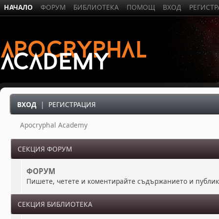
НАЧАЛО
ФОРУМ
БИБЛИОТЕКА
ПОМОЩ
ВХОД
РЕГИСТ
ВХОД
|
РЕГИСТРАЦИЯ
Apocryphal Academy
СЕКЦИЯ ФОРУМ
ФОРУМ
Пишете, четете и коментирайте съдържанието и публи
СЕКЦИЯ БИБЛИОТЕКА