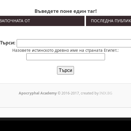
Въведете поне един таг!
 ЗАПОЧНАТА ОТ
ПОСЛЕДНА ПУБЛИ
Търси:
Назовете истинското древно име на страната Египет.:
Apocryphal Academy
© 2016-2017, created by
INIX.BG