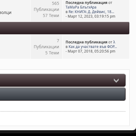
565
Последна публикация
от
ТаМаРа БлъгхАра
Публикации
волци
в
Re: КНИГА: Д. Дейвис, 18...
57 Теми
- Март 12, 2023, 03:19:15 pm
7
Последна публикация
от
λ
Публикации
в
Как да участвате във ФОР...
- Март 07, 2018, 05:20:56 pm
5 Теми