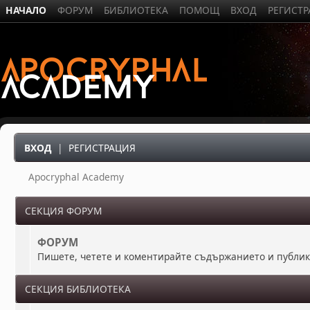
НАЧАЛО
ФОРУМ
БИБЛИОТЕКА
ПОМОЩ
ВХОД
РЕГИСТ
ВХОД
|
РЕГИСТРАЦИЯ
Apocryphal Academy
СЕКЦИЯ ФОРУМ
ФОРУМ
Пишете, четете и коментирайте съдържанието и публи
СЕКЦИЯ БИБЛИОТЕКА