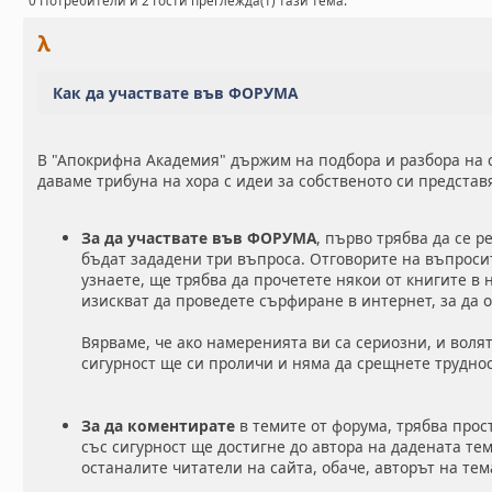
0 Потребители и 2 Гости преглежда(т) тази тема.
λ
Как да участвате във ФОРУМА
В "Апокрифна Академия" държим на подбора и разбора на 
даваме трибуна на хора с идеи за собственото си представ
За да участвате във ФОРУМА
, първо трябва да се р
бъдат зададени три въпроса. Отговорите на въпросит
узнаете, ще трябва да прочетете някои от книгите в
изискват да проведете сърфиране в интернет, за да о
Вярваме, че ако намеренията ви са сериозни, и волят
сигурност ще си проличи и няма да срещнете трудно
За да коментирате
в темите от форума, трябва прос
със сигурност ще достигне до автора на дадената тем
останалите читатели на сайта, обаче, авторът на те