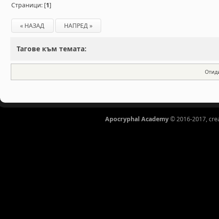
Страници: [
1
]
« НАЗАД
НАПРЕД »
Тагове към темата:
Отид
Apocryphal Academy
© 2016-2017, cre