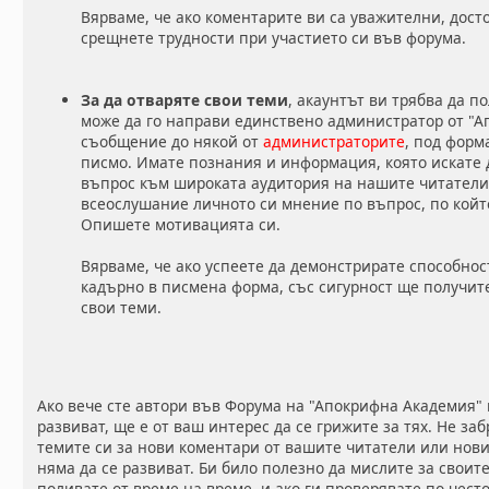
Вярваме, че ако коментарите ви са уважителни, дост
срещнете трудности при участието си във форума.
За да отваряте свои теми
, акаунтът ви трябва да п
може да го направи единствено администратор от "
съобщение до някой от
администраторите
, под форм
писмо. Имате познания и информация, която искате 
въпрос към широката аудитория на нашите читатели
всеослушание личното си мнение по въпрос, по койт
Опишете мотивацията си.
Вярваме, че ако успеете да демонстрирате способнос
кадърно в писмена форма, със сигурност ще получит
свои теми.
Ако вече сте автори във Форума на "Апокрифна Академия" 
развиват, ще е от ваш интерес да се грижите за тях. Не за
темите си за нови коментари от вашите читатели или нови
няма да се развиват. Би било полезно да мислите за своите
поливате от време на време, и ако ги проверявате по-често