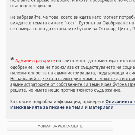
пълноценен диалог.
Не забравяйте, че това, което виждате като "логнат потреб
виждате в темата си като "гост". Бутонът за Одобряване 
се намира точно до останалите бутони за Отговор, Цитат,
*
Администраторите
на сайта могат да коментират във в
одобрение. Това не произлиза от съществуването на социа
наложителността на администриращата, поддържаща и сис
Не забравяйте, че във всеки един момент можете да изтри
администраторите от собствените си теми (чрез бутона Пр
решите, че имате нещо против тяхното съдържание.
За съвсем подробна информация, проверете
Описанието 
Изискванията за писане на теми и материали
ФОРМАТ ЗА РАЗПЕЧАТВАНЕ