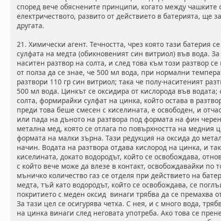
според вече обяснените принципи, когато между чашките 
електричеството, развито от действието в батерията, ще з
другата.
21. Химически агент. Течността, чрез която тази батерия с
сулфата на медта (обикновеният син витриол) във вода. За
наситен разтвор на солта, и след това към този разтвор се
от полза да се знае, че 500 мл вода, при нормални темпер
разтвори 110 гр син витриол; така че полу-наситеният раз
500 мл вода. Цинкът се оксидира от кислорода във водата;
солта, формирайки сулфат на цинка, който остава в разтвор
преди това беше смесен с киселината, е освободен, и отч
или пада на дъното на разтвора под формата на фин черен 
метална мед, която се отлага по повърхността на медния 
формата на малки зърна. Тази редукция на оксида до мета
начин. Водата на разтвора отдава кислород на цинка, и та
киселината, докато водородът, който се освобождава, отно
с който вече може да влезе в контакт, освобождавайки по 
мъничко количество газ се отделя при действието на бате
медта, тъй като водородът, който се освобождава, се погл
покритието с меден оксид винаги трябва да се премахва о
За тази цел се осигурява четка. С нея, и с много вода, тря
на цинка винаги след неговата употреба. Ако това се прене