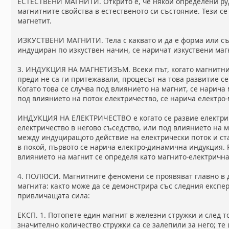
ЕСТЕСТВЕНИ МАГНИТИ. Открито е, че някои определени ру
магнитните свойства в естественото си състояние. Тези с
магнетит.
ИЗКУСТВЕНИ МАГНИТИ. Тела с каквато и да е форма или съ
индуциран по изкуствен начин, се наричат изкуствени маг
3. ИНДУКЦИЯ НА МАГНЕТИЗЪМ. Всеки път, когато магнитните
преди не са ги притежавали, процесът на това развитие с
Когато това се случва под влиянието на магнит, се нарича
под влиянието на поток електричество, се нарича електро
ИНДУКЦИЯ НА ЕЛЕКТРИЧЕСТВО е когато се развие електрич
електричество в негово съседство, или под влиянието на м
между индуциращото действие на електрически поток и ст
в покой, първото се нарича електро-динамична индукция. 
влиянието на магнит се определя като магнито-електричн
4. ПОЛЮСИ. Магнитните феномени се проявяват главно в 
магнита: както може да се демонстрира със следния експ
привличащата сила:
ЕКСП. 1. Потопете един магнит в железни стружки и след то
значително количество стружки са се залепили за него; те