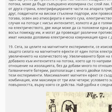
потока, може да бъде съвършено изолирана със слой лак. 
от друга страна, електрифицираните части на апарата тряб
друг, повдигнати на високи стъклени подпори, или провес
тогава, освен ако атмосферата е много суха, електричество
случая на потоци с нисък интензитет, колкото и да е голям
на електричеството, две жици може да са положени една до
восък помежду им, и могат да провеждат различни против
имат никаква доловима електрическа комуникация една с д
19. Сега, за целите на магнитните експерименти, се изиск
защото силата на магнитните ефекти от един поток електр
увеличението на количеството му. Увеличаването броя на
добавило към интензитета на потока, което ще го направи
отношение на изолацията, без да добави много по отноше
Галваничните батерии, разполагащи с много двойки плочи
тези експерименти. Максималният магнитен ефект се създ
комбинация, или максимум от три или четири; условието з
повърхността, върху която се действа. Най-удобна е следн