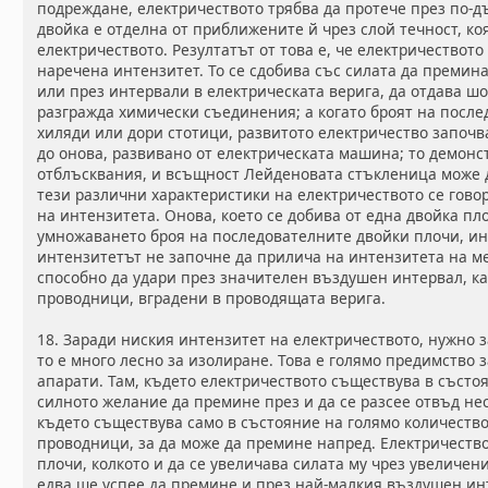
подреждане, електричеството трябва да протече през по-дъ
двойка е отделна от приближените й чрез слой течност, ко
електричеството. Резултатът от това е, че електричеството
наречена интензитет. То се сдобива със силата да преми
или през интервали в електрическата верига, да отдава ш
разгражда химически съединения; а когато броят на посл
хиляди или дори стотици, развитото електричество започв
до онова, развивано от електрическата машина; то демон
отблъсквания, и всъщност Лейденовата стъкленица може д
тези различни характеристики на електричеството се гово
на интензитета. Онова, което се добива от една двойка пл
умножаването броя на последователните двойки плочи, ин
интензитетът не започне да прилича на интензитета на ме
способно да удари през значителен въздушен интервал, ка
проводници, вградени в проводящата верига.
18. Заради ниския интензитет на електричеството, нужно 
то е много лесно за изолиране. Това е голямо предимство 
апарати. Там, където електричеството съществува в състо
силното желание да премине през и да се разсее отвъд н
където съществува само в състояние на голямо количеств
проводници, за да може да премине напред. Електричество
плочи, колкото и да се увеличава силата му чрез увеличени
едва ще успее да премине и през най-малкия въздушен ин