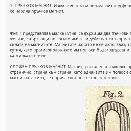
7. ПРЪЧКОВ МАГНИТ. Изкуствен постоянен магнит под фор
се нарича пръчков магнит.
Фиг. 1 представлява малка кутия, съдържаща два пъчкови 
желязо, свързващи полюсите им: тези действат като армату
силата на магнитите. Магнитите, когато не се използват, т
кутия, като противоположните им полюси бъдат свързани 
картинката начин.
СЛОЖЕН ПРЪЧКОВ МАГНИТ. Магнит, съставен от няколко пр
странично, страна към страна, като еднаквите им полюси с
магнитната сила, се нарича сложно-съставен магнит.