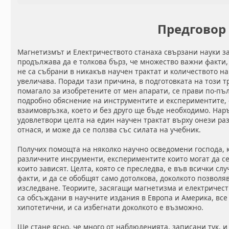
Предговор
Магнетизмът и Електричеството станаха свързани науки за
продължава да е толкова бърз, че множество важни факти,
не са събрани в никакъв научен трактат и количеството н
увеличава. Поради тази причина, в подготовката на този т
помагало за изобретените от мен апарати, се прави по-пъл
подробно обяснение на инструментите и експериментите, с
взаимовръзка, което и без друго ще бъде необходимо. Нар
удовлетвори целта на един научен трактат върху онези раз
отнася, и може да се ползва със силата на учебник.
Получих помощта на няколко научно осведомени господа, 
различните инсрументи, експериментите които могат да се
които зависят. Целта, която се преследва, е във всички с
факти, и да се обобщят само дотолкова, доколкото позволя
изследване. Теориите, засягащи магнетизма и електричест
са обсъждани в научните издания в Европа и Америка, все 
хипотетични, и са избегнати доколкото е възможно.
Ще стане ясно, че много от наблюденията, записани тук, и