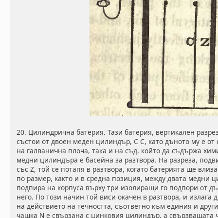
20. Цилиндрична батерия. Тази батерия, вертикален разрез 
състои от двоен меден цилиндър, С С, като дъното му е от
на галванична плоча, така и на съд, който да съдържа хим
медни цилиндъра е басейна за разтвора. На разреза, под
със Z, той се потапя в разтвора, когато батерията ще влиза
по размер, както и в средна позиция, между двата медни ц
подпира на корпуса върху три изолиращи го подпори от дъ
него. По този начин той виси окачен в разтвора, и излаг
на действието на течността, съответно към единия и дру
чашка N е свързана с цинковия цилиндър, а свързващата ч