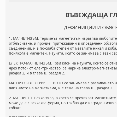
ВЪВЕЖДАЩА Г
ДЕФИНИЦИИ И ОБЯС
1. МАГНЕТИЗЪМ. Терминът магнетизъм изразява любопитн
отблъскване, и прочие, притежавани в определени обстоят
съединения, и в по-слаба степен от металите никел и кобал
понякога е магнитен. Науката, която се занимава с тези с
ЕЛЕКТРО-МАГНЕТИЗЪМ. Този клон на науката, който се отн
чрез поток от електричество, се нарича електро-магнетизъм
раздел 2, и в глава II, раздел 2.
МАГНИТО-ЕЛЕКТРИЧЕСТВОТО се занимава с развиването на
влиянието на магнетизма, и е тема на глава III, раздел 2.
2. МАГНИТЪТ. Всяко тяло, в което се проявяват магнитните
може да е с всякаква форма, но трябва да е изграден изцял
кобалт.