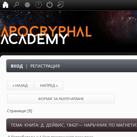
ВХОД
|
РЕГИСТРАЦИЯ
« НАЗАД
НАПРЕД »
ФОРМАТ ЗА РАЗПЕЧАТВАНЕ
Страници: [
1
]
ТЕМА: КНИГА: Д. ДЕЙВИС, 1842Г---- НАРЪЧНИК ПО МАГНЕТ