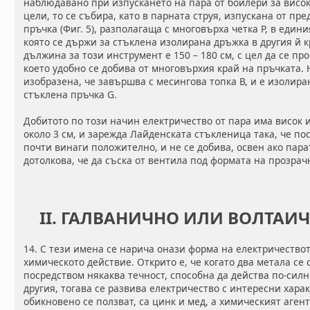
наблюдавано при изпускането на пара от бойлери за висо
цели, то се събира, като в парната струя, изпускана от пр
пръчка (Фиг. 5), разполагаща с многовърха четка Р, в един
която се държи за стъклена изолирана дръжка в другия й к
дължина за този инструмент е 150 – 180 см, с цел да се пр
което удобно се добива от многовърхия край на пръчката. 
изобразена, че завършва с месингова топка В, и е изолир
стъклена пръчка G.
Добитото по този начин електричество от пара има висок 
около 3 см, и зарежда Лайденската стъкленица така, че пос
почти винаги положително, и не се добива, освен ако пара
дотолкова, че да съска от вентила под формата на прозра
II. ГАЛВАНИЧНО ИЛИ ВОЛТАИ
14. С тези имена се нарича онази форма на електричествот
химическото действие. Открито е, че когато два метала се 
посредством някаква течност, способна да действа по-силн
другия, тогава се развива електричество с интересни хара
обикновено се ползват, са цинк и мед, а химическият аген