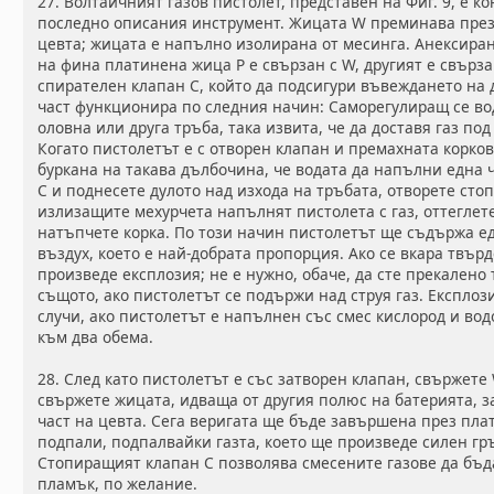
27. Волтаичният газов пистолет, представен на Фиг. 9, е 
последно описания инструмент. Жицата W преминава през 
цевта; жицата е напълно изолирана от месинга. Анексиран 
на фина платинена жица Р е свързан с W, другият е свърза
спирателен клапан С, който да подсигури въвеждането на 
част функционира по следния начин: Саморегулиращ се во
оловна или друга тръба, така извита, че да доставя газ по
Когато пистолетът е с отворен клапан и премахната корков
буркана на такава дълбочина, че водата да напълни една ч
С и поднесете дулото над изхода на тръбата, отворете сто
излизащите мехурчета напълнят пистолета с газ, оттеглет
натъпчете корка. По този начин пистолетът ще съдържа е
въздух, което е най-добрата пропорция. Ако се вкара твърд
произведе експлозия; не е нужно, обаче, да сте прекалено
същото, ако пистолетът се подържи над струя газ. Експлози
случи, ако пистолетът е напълнен със смес кислород и во
към два обема.
28. След като пистолетът е със затворен клапан, свържете
свържете жицата, идваща от другия полюс на батерията, за
част на цевта. Сега веригата ще бъде завършена през пла
подпали, подпалвайки газта, което ще произведе силен гр
Стопиращият клапан С позволява смесените газове да бъд
пламък, по желание.