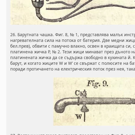
26. Барутната чашка. Фиг. 8, № 1, представлява малък инс
нагревателната сила на потока от батерия. Две медни жици,
бел.прев), обвити с памучно влакно, освен в краищата си,
платинена жичка Р, № 2. Тези жици минават през дъното на
платинената жичка да се съдържа свободно в кухината й. К
барут, и когато жиците W и W’ се свържат с полюсите на ба
поради протичането на електрическия поток през нея, так