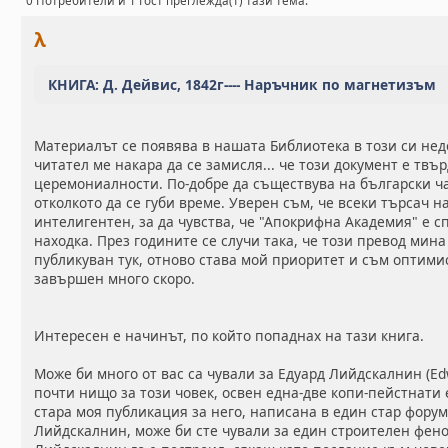
0 Потребители и 1 Гост преглежда(т) тази тема.
λ
КНИГА: Д. Дейвис, 1842г---- Наръчник по магнетизъм
Материалът се появява в нашата Библиотека в този си не
читател ме накара да се замисля... че този документ е твъ
церемониалности. По-добре да съществува на български ча
отколкото да се губи време. Уверен съм, че всеки търсач н
интелигентен, за да чувства, че "Апокрифна Академия" е с
находка. През годините се случи така, че този превод мина
публикуван тук, отново става мой приоритет и съм оптимис
завършен много скоро.
Интересен е начинът, по който попаднах на тази книга.
Може би много от вас са чували за Едуард Лийдскалнин (Ed
почти нищо за този човек, освен една-две копи-пейстнати е
стара моя публикация за него, написана в един стар форум.
Лийдскалнин, може би сте чували за един строителен фено