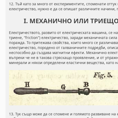
12. Тъй като за много от експериментите, споменати оттук
електричество, нужно е да се опишат различните начини, 
I. МЕХАНИЧНО ИЛИ ТРИЕЩО
Електричеството, развито от електрическата машина, се 
триене, “friction”) електричество, заради механичната сил
поражда. То притежава свойства, които много се различава
електричество, породено от галваничните подредби, описан
неспособно да създава магнитни ефекти. Механично елект
въпреки че не в такова стряскащо проявление, и от упраж
минерали и някои определени еластични вещества, като 
13. Тук също може да се спомене и голямото развиване на 