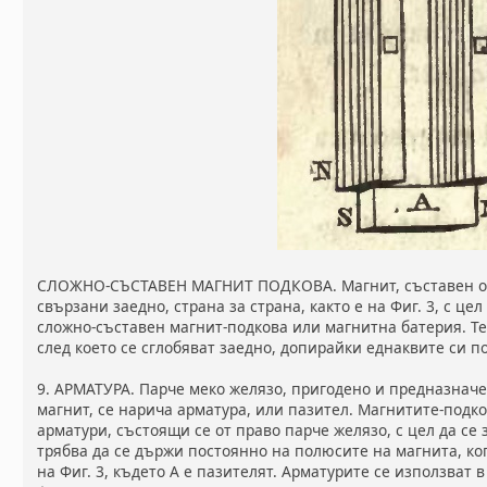
СЛОЖНО-СЪСТАВЕН МАГНИТ ПОДКОВА. Магнит, съставен от
свързани заедно, страна за страна, както е на Фиг. 3, с це
сложно-съставен магнит-подкова или магнитна батерия. Те
след което се сглобяват заедно, допирайки еднаквите си п
9. АРМАТУРА. Парче меко желязо, пригодено и предназнач
магнит, се нарича арматура, или пазител. Магнитите-подк
арматури, състоящи се от право парче желязо, с цел да се
трябва да се държи постоянно на полюсите на магнита, ког
на Фиг. 3, където А е пазителят. Арматурите се използват