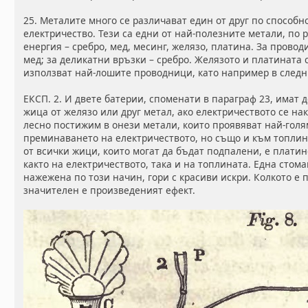
25. Металите много се различават един от друг по способн
електричество. Тези са едни от най-полезните метали, по 
енергия – сребро, мед, месинг, желязо, платина. За прово
мед; за деликатни връзки – сребро. Желязото и платината 
използват най-лошите проводници, като например в следн
ЕКСП. 2. И двете батерии, споменати в параграф 23, имат 
жица от желязо или друг метал, ако електричеството се нак
лесно постижим в онези метали, които проявяват най-гол
преминаването на електричеството, но също и към топлина
от всички жици, които могат да бъдат подпалени, е платин
както на електричеството, така и на топлината. Една сто
нажежена по този начин, гори с красиви искри. Колкото е 
значителен е произведеният ефект.