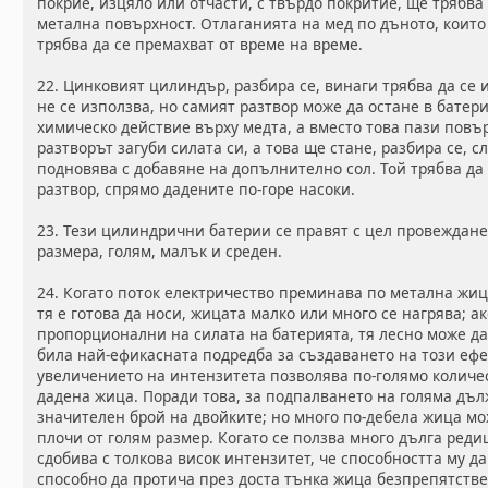
покрие, изцяло или отчасти, с твърдо покритие, ще трябва
метална повърхност. Отлаганията на мед по дъното, които
трябва да се премахват от време на време.
22. Цинковият цилиндър, разбира се, винаги трябва да се 
не се използва, но самият разтвор може да остане в батер
химическо действие върху медта, а вместо това пази повър
разтворът загуби силата си, а това ще стане, разбира се, с
подновява с добавяне на допълнително сол. Той трябва да 
разтвор, спрямо дадените по-горе насоки.
23. Тези цилиндрични батерии се правят с цел провеждане
размера, голям, малък и среден.
24. Когато поток електричество преминава по метална жиц
тя е готова да носи, жицата малко или много се нагрява; 
пропорционални на силата на батерията, тя лесно може да
била най-ефикасната подредба за създаването на този ефек
увеличението на интензитета позволява по-голямо количе
дадена жица. Поради това, за подпалването на голяма дъл
значителен брой на двойките; но много по-дебела жица мо
плочи от голям размер. Когато се ползва много дълга реди
сдобива с толкова висок интензитет, че способността му да
способно да протича през доста тънка жица безпрепятстве