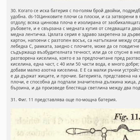
30. Когато се иска батерия с по-голям брой двойки, подредб
удобна. ds-10Цинковите плочи са плоски, и са затворени в
отдолу; всяка цинкова плоча е изолирана от заобикалящат
ръбовете, и е свързана с медната кутия от следващата дв
медна лентичка. Цялата серия е здраво закрепена за дърв
картон, напоени с разтопен восък, са натъпкани между от
лебедка С, рамката, заедно с плочите, може да се повдигн
съдържащо възбудителната течност, или да се спусне в нег
разтворена киселина, която е за предпочитане пред разтво
киселина, една част, с 40 или 50 части вода, е много добре;
добави малко азотна киселина. Е Е са малки ръчни устройс
е да държат жиците, и прочие. Батерията, представена на 
плочи, е способна да подпали значителна дължина жица, д
бързина, и да произведе блестяща светлина между два по
31. Фиг. 11 представлява още по-мощна батерия.