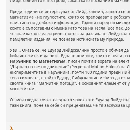
Лийдскалнин го е построил, сякаш като послание към чове
Преди години се интересувах от Лийдскалнин, защото се о
магнетизма - не глупостите, които се преподават в робска
наистина по-дълбока информация. Години наред си мислех
който е съпоставим с имена като това на Тесла. Все пак, д
че знае какво е електричеството... за разлика от Лийдскал
памфлетни издания, че познава истинската му природа.
Уви... Оказа се, че Едуард Лийдскалнин просто е обичал да
библиотеките, и да чете. Една от книгите, които е чел и ра
Наръчник по магнетизъм
, писан почти в зората на елек
"Държач на вечно движение" (Perpetual Motion Holder) на
експериментите в Наръчника, почти 100 години преди Лий
това символът, с който Едуард Лийдскалнин избира да озн
своята книга "Магнитни потоци", е основният елемент от 
магнетизъм.
От моя гледна точка, след като човек като Едуард Лийдскал
тази книга, поне за себе си преценявам, че тя заслужава 
λ