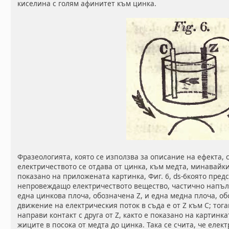
киселина с голям афинитет към цинка.
Фразеологията, която се използва за описание на ефекта, с
електричеството се отдава от цинка, към медта, минавайки
показано на приложената картинка, Фиг. 6, ds-6която пред
непровеждащо електричеството вещество, частично напълн
една цинкова плоча, обозначена Z, и една медна плоча, о
движение на електрическия поток в съда е от Z към С; тога
направи контакт с друга от Z, както е показано на картин
жиците в посока от медта до цинка. Така се счита, че еле