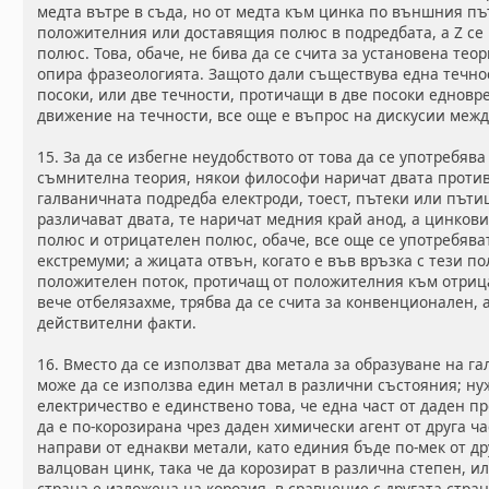
медта вътре в съда, но от медта към цинка по външния пъ
положителния или доставящия полюс в подредбата, а Z с
полюс. Това, обаче, не бива да се счита за установена теор
опира фразеологията. Защото дали съществува една течно
посоки, или две течности, протичащи в две посоки еднов
движение на течности, все още е въпрос на дискусии меж
15. За да се избегне неудобството от това да се употребяв
съмнителна теория, някои философи наричат двата проти
галваничната подредба електроди, тоест, пътеки или пътищ
различават двата, те наричат медния край анод, а цинков
полюс и отрицателен полюс, обаче, все още се употребява
екстремуми; а жицата отвън, когато е във връзка с тези п
положителен поток, протичащ от положителния към отрица
вече отбелязахме, трябва да се счита за конвенционален, а
действителни факти.
16. Вместо да се използват два метала за образуване на 
може да се използва един метал в различни състояния; ну
електричество е единствено това, че една част от даден п
да е по-корозирана чрез даден химически агент от друга ча
направи от еднакви метали, като единия бъде по-мек от др
валцован цинк, така че да корозират в различна степен, и
страна е изложена на корозия, в сравнение с другата стран