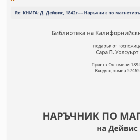
Re: КНИГА: Д. Дейвис, 1842г---- Наръчник по магнетиз
Библиотека на Калифорнийск
подарък от госпожиц
Сара П. Уолсуърт
Приета Октомври 189
Входящ номер 57465
НАРЪЧНИК ПО МА
на Дейвис