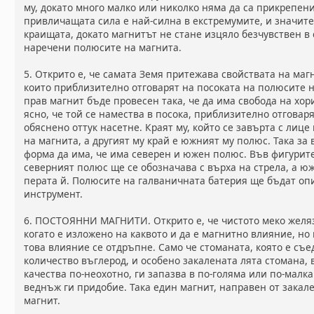
му, докато много малко или николко няма да са прикрепени 
привличащата сила е най-силна в екстремумите, и значит
краищата, докато магнитът не стане изцяло безчувствен в 
наречени полюсите на магнита.
5. Открито е, че самата Земя притежава свойствата на ма
които приблизително отговарят на посоката на полюсите н
прав магнит бъде провесен така, че да има свобода на хо
ясно, че той се намества в посока, приблизително отговар
обяснено оттук насетне. Краят му, който се завърта с лице
на магнита, а другият му край е южният му полюс. Така за 
форма да има, че има северен и южен полюс. Във фигурите,
северният полюс ще се обозначава с върха на стрела, а ю
перата й. Полюсите на галваничната батерия ще бъдат опи
инструмент.
6. ПОСТОЯННИ МАГНИТИ. Открито е, че чистото меко желя
когато е изложено на каквото и да е магнитно влияние, но
това влияние се отдръпне. Само че стоманата, която е съ
количество въглерод, и особено закалената лята стомана, 
качества по-неохотно, ги запазва в по-голяма или по-малка
веднъж ги придобие. Така един магнит, направен от закал
магнит.