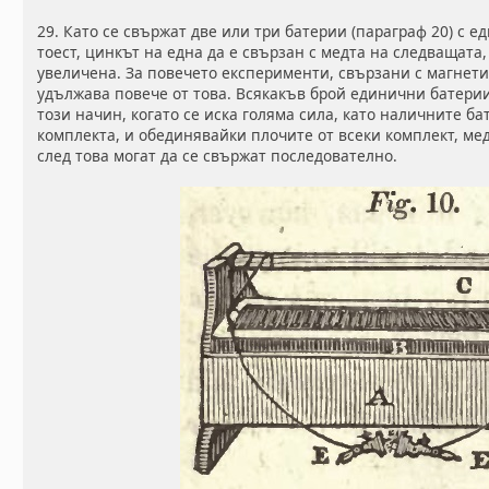
29. Като се свържат две или три батерии (параграф 20) с 
тоест, цинкът на една да е свързан с медта на следващата
увеличена. За повечето експерименти, свързани с магнети
удължава повече от това. Всякакъв брой единични батерии
този начин, когато се иска голяма сила, като наличните ба
комплекта, и обединявайки плочите от всеки комплект, мед
след това могат да се свържат последователно.