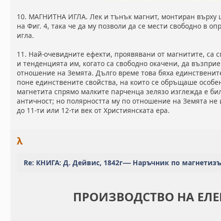
10. МАГНИТНА ИГЛА. Лек и тънък магнит, монтиран върху 
на Фиг. 4, така че да му позволи да се мести свободно в о
игла.
11. Най-очевидните ефекти, проявявани от магнитите, са 
и тенденцията им, когато са свободно окачени, да възпри
отношение на Земята. Дълго време това бяха единствените
поне единствените свойства, на които се обръщаше особ
магнетита спрямо малките парченца зелязо изглежда е би
античност; но полярността му по отношение на Земята не 
до 11-ти или 12-ти век от Християнската ера.
λ
Re: КНИГА: Д. Дейвис, 1842г---- Наръчник по магнетиз
ПРОИЗВОДСТВО НА ЕЛЕ