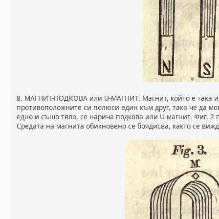
8. МАГНИТ-ПОДКОВА или U-МАГНИТ. Магнит, който е така и
противоположните си полюси един към друг, така че да мо
едно и също тяло, се нарича подкова или U-магнит. Фиг. 2 
Средата на магнита обикновено се боядисва, както се вижд