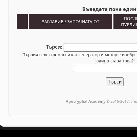
Въведете поне един 
ПОСЛ
ЗАГЛАВИЕ / ЗАПОЧНАТА ОТ
ПУБЛИ
Търси:
Първият електромагнитен генератор и мотор е изобре
година става това?:
Apocryphal Academy
© 2016-2017, cre