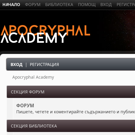
НАЧАЛО
ФОРУМ
БИБЛИОТЕКА
ПОМОЩ
ВХОД
РЕГИСТ
ВХОД
|
РЕГИСТРАЦИЯ
Apocryphal Academy
СЕКЦИЯ ФОРУМ
ФОРУМ
Пишете, четете и коментирайте съдържанието и публи
СЕКЦИЯ БИБЛИОТЕКА