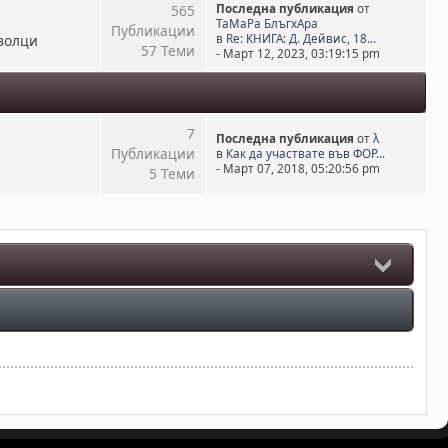
565
Последна публикация
от
ТаМаРа БлъгхАра
Публикации
волци
в
Re: КНИГА: Д. Дейвис, 18...
57 Теми
- Март 12, 2023, 03:19:15 pm
7
Последна публикация
от
λ
Публикации
в
Как да участвате във ФОР...
- Март 07, 2018, 05:20:56 pm
5 Теми